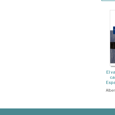
El v
ca
Espa
Alber