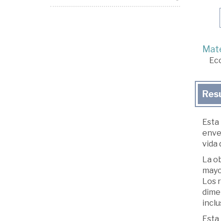
Mate
Ec
Res
Esta 
envej
vida 
La ob
mayo
Los r
dimen
inclu
Esta