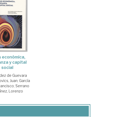
s económica,
anza y capital
social
dez de Guevara
vics, Juan
;
García
rancisco
;
Serrano
ínez, Lorenzo