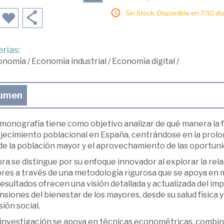
Sin Stock. Disponible en 7/10 día
rias:
onomía
/
Economía industrial
/
Economía digital
/
umen
monografía tiene como objetivo analizar de qué manera la f
ecimiento poblacional en España, centrándose en la prolonga
de la población mayor y el aprovechamiento de las oportuni
ra se distingue por su enfoque innovador al explorar la rela
res a través de una metodología rigurosa que se apoya en m
esultados ofrecen una visión detallada y actualizada del im
siones del bienestar de los mayores, desde su salud física y
sión social.
 investigación se apoya en técnicas econométricas, combina