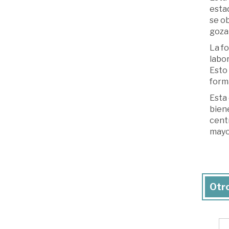
estad
se o
goza
La fo
labor
Esto 
form
Esta 
bien
centr
mayor
Otro