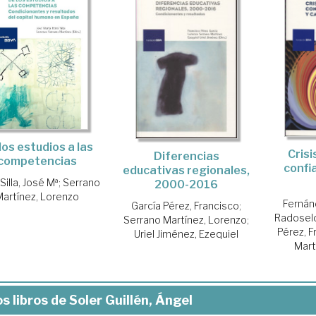
los estudios a las
Crisi
Diferencias
competencias
confi
educativas regionales,
Silla, José Mª
;
Serrano
2000-2016
artínez, Lorenzo
Fernán
García Pérez, Francisco
;
Radoselo
Serrano Martínez, Lorenzo
;
Pérez, F
Uriel Jiménez, Ezequiel
Mart
s libros de Soler Guillén, Ángel