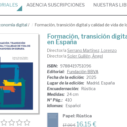
ORIALES
AGENCIA
SUSCRIPCIONES
NUESTRAS
LI
onomía digital
/
Formación, transición digital y calidad de vida d
Formación, transición digit
en España
Director/a
Serrano Martínez, Lorenzo
Director/a
Soler Guillén, Ángel
ISBN:
9788419751096
Editorial:
Fundación BBVA
Fecha de la edición:
2025
Lugar de la edición:
Madrid. España
Encuadernación:
Rústica
Medidas:
24 cm
Nº Pág.:
410
Idiomas:
Español
Papel: Rústica
16,15 €
17,00 €