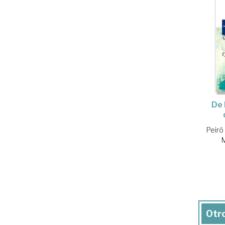
De 
Peiró 
M
Otro