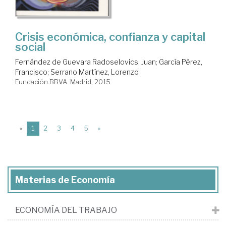
Crisis económica, confianza y capital
social
Fernández de Guevara Radoselovics, Juan
;
García Pérez,
Francisco
;
Serrano Martínez, Lorenzo
Fundación BBVA. Madrid, 2015
(current)
«
1
2
3
4
5
»
Materias de Economía
ECONOMÍA DEL TRABAJO