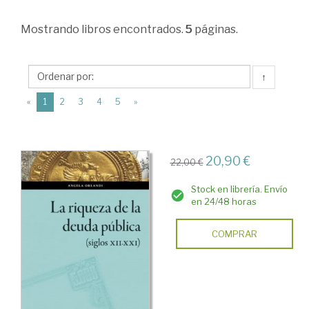
Mercados
Mostrando
libros encontrados.
5
páginas.
financieros
internaciónales
>
↑
Mercado
(current)
«
1
2
3
4
5
»
de
valores.
20,90 €
Bolsa
22,00 €
>
Stock en librería. Envío
en 24/48 horas
Deuda
Pública.
COMPRAR
Renta
fija.
Renta