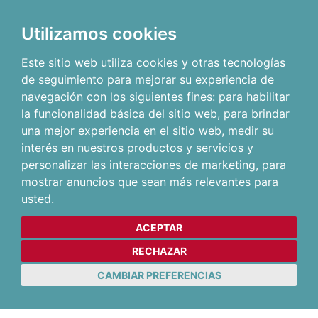
Utilizamos cookies
Este sitio web utiliza cookies y otras tecnologías
de seguimiento para mejorar su experiencia de
navegación con los siguientes fines:
para habilitar
la funcionalidad básica del sitio web
,
para brindar
una mejor experiencia en el sitio web
,
medir su
interés en nuestros productos y servicios y
personalizar las interacciones de marketing
,
para
mostrar anuncios que sean más relevantes para
usted
.
ACEPTAR
RECHAZAR
CAMBIAR PREFERENCIAS