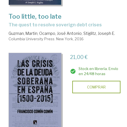
Too little, too late
the quest to resolve soverign debt crises
Guzman, Martin
;
Ocampo, José Antonio
;
Stiglitz, Joseph E.
Columbia University Press. New York, 2016
21,00 €
Stock en librería. Envío
en 24/48 horas
COMPRAR