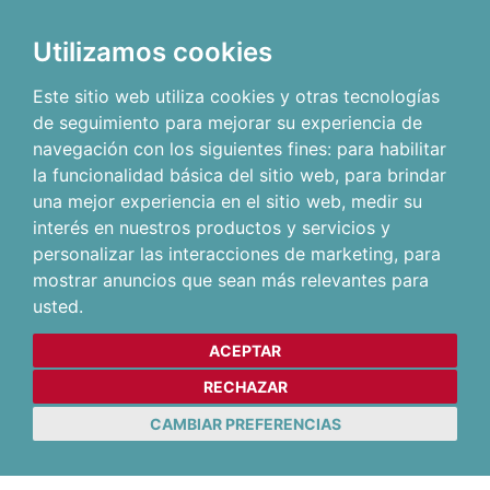
Utilizamos cookies
Este sitio web utiliza cookies y otras tecnologías
de seguimiento para mejorar su experiencia de
navegación con los siguientes fines:
para habilitar
la funcionalidad básica del sitio web
,
para brindar
una mejor experiencia en el sitio web
,
medir su
interés en nuestros productos y servicios y
personalizar las interacciones de marketing
,
para
mostrar anuncios que sean más relevantes para
usted
.
ACEPTAR
RECHAZAR
CAMBIAR PREFERENCIAS