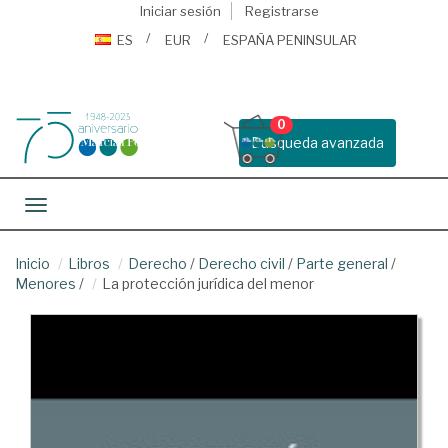
Iniciar sesión
Registrarse
ES
EUR
ESPAÑA PENINSULAR
0
Busqueda avanzada
Toggle navigation
Inicio
Libros
Derecho
/
Derecho civil
/
Parte general
/
Menores
/
La protección jurídica del menor