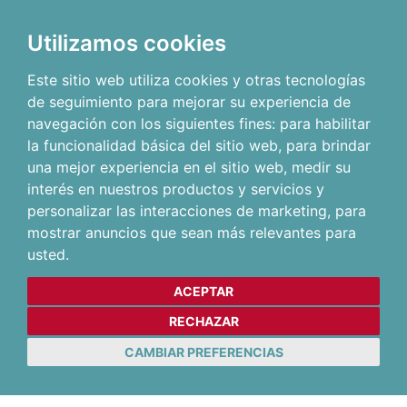
Utilizamos cookies
Este sitio web utiliza cookies y otras tecnologías
de seguimiento para mejorar su experiencia de
navegación con los siguientes fines:
para habilitar
la funcionalidad básica del sitio web
,
para brindar
una mejor experiencia en el sitio web
,
medir su
interés en nuestros productos y servicios y
personalizar las interacciones de marketing
,
para
mostrar anuncios que sean más relevantes para
usted
.
ACEPTAR
RECHAZAR
CAMBIAR PREFERENCIAS