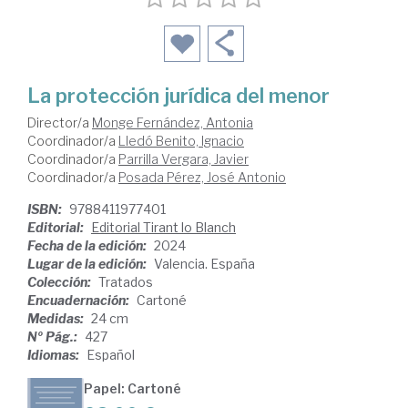
La protección jurídica del menor
Director/a
Monge Fernández, Antonia
Coordinador/a
Lledó Benito, Ignacio
Coordinador/a
Parrilla Vergara, Javier
Coordinador/a
Posada Pérez, José Antonio
ISBN:
9788411977401
Editorial:
Editorial Tirant lo Blanch
Fecha de la edición:
2024
Lugar de la edición:
Valencia. España
Colección:
Tratados
Encuadernación:
Cartoné
Medidas:
24 cm
Nº Pág.:
427
Idiomas:
Español
Papel: Cartoné