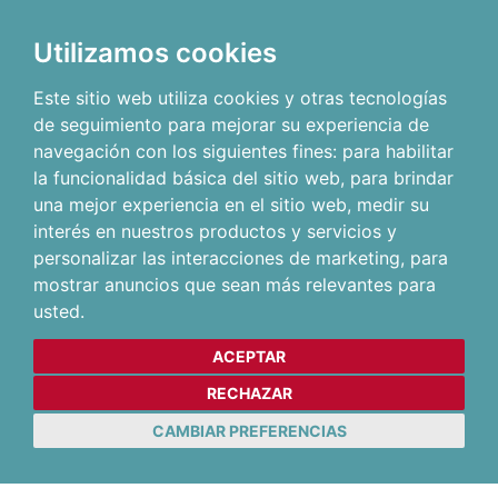
Utilizamos cookies
Este sitio web utiliza cookies y otras tecnologías
de seguimiento para mejorar su experiencia de
navegación con los siguientes fines:
para habilitar
la funcionalidad básica del sitio web
,
para brindar
una mejor experiencia en el sitio web
,
medir su
interés en nuestros productos y servicios y
personalizar las interacciones de marketing
,
para
mostrar anuncios que sean más relevantes para
usted
.
ACEPTAR
RECHAZAR
CAMBIAR PREFERENCIAS