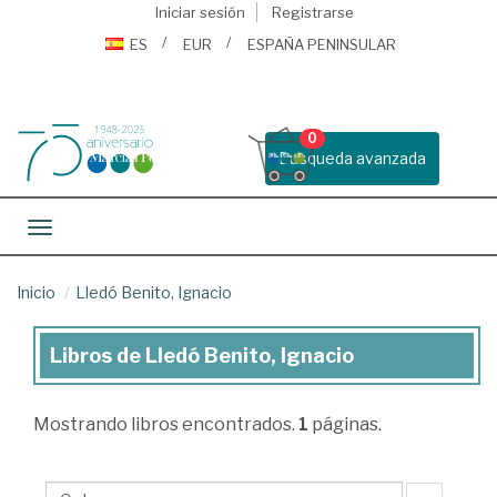
Iniciar sesión
Registrarse
ES
EUR
ESPAÑA PENINSULAR
0
Busqueda avanzada
Toggle navigation
Inicio
Lledó Benito, Ignacio
Libros de Lledó Benito, Ignacio
Libros
de
Mostrando
libros encontrados.
1
páginas.
Lledó
Benito,