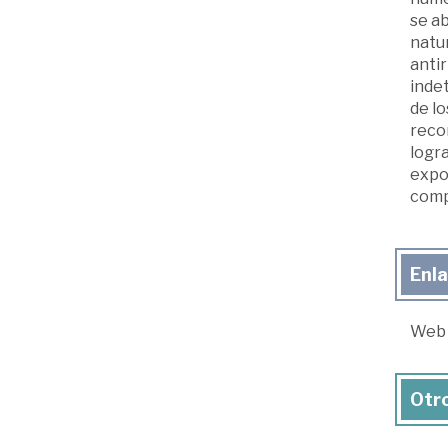
se ab
natur
antir
indet
de lo
recon
logra
expos
compl
Enl
Web s
Otro