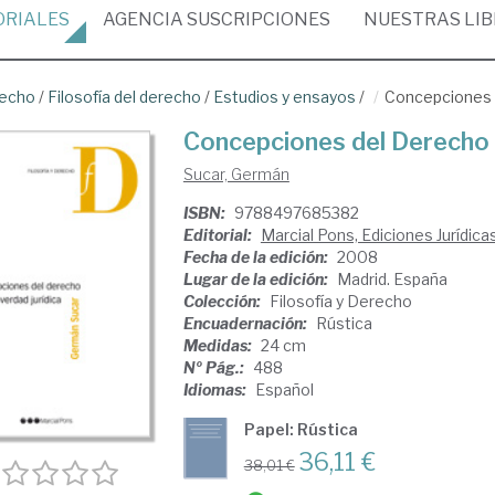
ORIALES
AGENCIA
SUSCRIPCIONES
NUESTRAS
LI
recho
/
Filosofía del derecho
/
Estudios y ensayos
/
Concepciones d
Concepciones del Derecho y
Sucar, Germán
ISBN:
9788497685382
Editorial:
Marcial Pons, Ediciones Jurídica
Fecha de la edición:
2008
Lugar de la edición:
Madrid. España
Colección:
Filosofía y Derecho
Encuadernación:
Rústica
Medidas:
24 cm
Nº Pág.:
488
Idiomas:
Español
Papel: Rústica
36,11 €
38,01 €