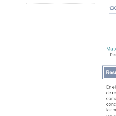
Mate
De
Res
En e
de re
como 
conce
las m
numer