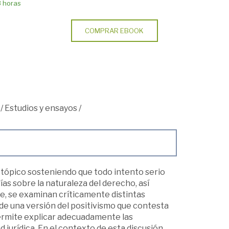
8 horas
COMPRAR EBOOK
/
Estudios y ensayos
/
 tópico sosteniendo que todo intento serio
as sobre la naturaleza del derecho, así
rte, se examinan críticamente distintas
de una versión del positivismo que contesta
permite explicar adecuadamente las
 jurídica. En el contexto de esta discusión