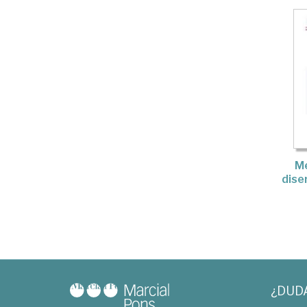
Me
dise
¿DUD