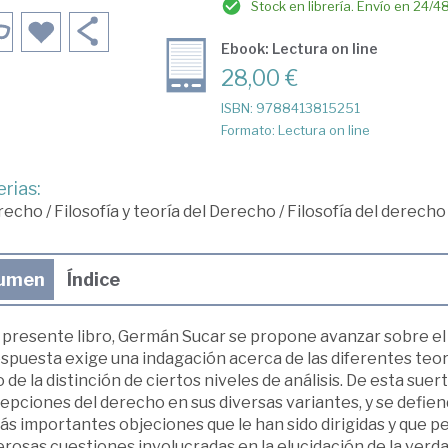
Stock en librería. Envío en 24/4
Ebook: Lectura on line
28,00 €
ISBN: 9788413815251
Formato: Lectura on line
rias:
recho
/
Filosofía y teoría del Derecho
/
Filosofía del derecho
umen
Índice
l presente libro, Germán Sucar se propone avanzar sobre el
spuesta exige una indagación acerca de las diferentes teorí
de la distinción de ciertos niveles de análisis. De esta sue
pciones del derecho en sus diversas variantes, y se defien
ás importantes objeciones que le han sido dirigidas y que 
osas cuestiones involucradas en la elucidación de la verdad