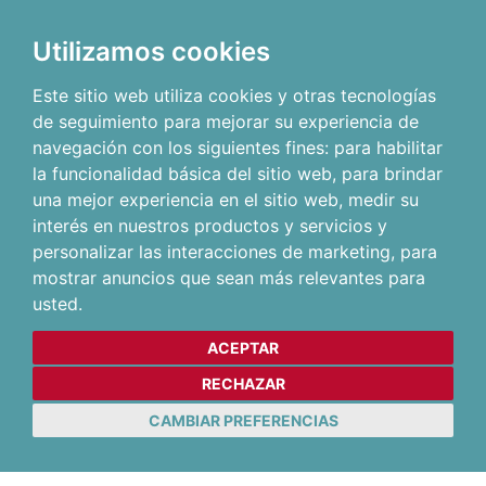
Utilizamos cookies
Este sitio web utiliza cookies y otras tecnologías
de seguimiento para mejorar su experiencia de
navegación con los siguientes fines:
para habilitar
la funcionalidad básica del sitio web
,
para brindar
una mejor experiencia en el sitio web
,
medir su
interés en nuestros productos y servicios y
personalizar las interacciones de marketing
,
para
mostrar anuncios que sean más relevantes para
usted
.
ACEPTAR
RECHAZAR
CAMBIAR PREFERENCIAS