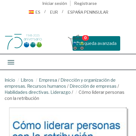
Iniciar sesión
Registrarse
ES
EUR
ESPAÑA PENINSULAR
0
Busqueda avanzada
Toggle navigation
Inicio
Libros
Empresa
/
Dirección y organización de
empresas. Recursos humanos
/
Dirección de empresas
/
Habilidades directivas. Liderazgo
/
Cómo liderar personas
con la retribución