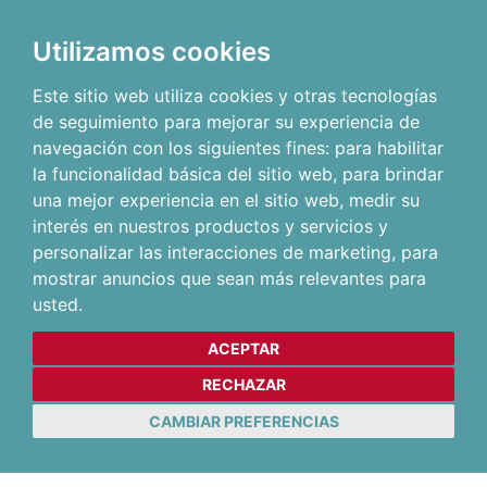
Utilizamos cookies
Este sitio web utiliza cookies y otras tecnologías
de seguimiento para mejorar su experiencia de
navegación con los siguientes fines:
para habilitar
la funcionalidad básica del sitio web
,
para brindar
una mejor experiencia en el sitio web
,
medir su
interés en nuestros productos y servicios y
personalizar las interacciones de marketing
,
para
mostrar anuncios que sean más relevantes para
usted
.
ACEPTAR
RECHAZAR
CAMBIAR PREFERENCIAS