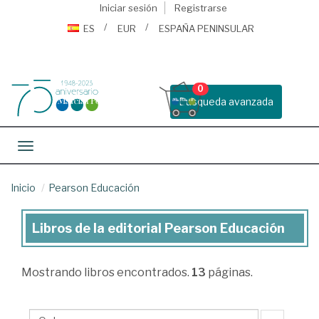
Iniciar sesión
Registrarse
ES
EUR
ESPAÑA PENINSULAR
0
Busqueda avanzada
Toggle navigation
Inicio
Pearson Educación
Libros de la editorial Pearson Educación
Libros
de
Mostrando
libros encontrados.
13
páginas.
la
editorial