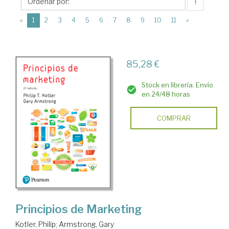
Pearson
↑
Educación
(current)
«
1
2
3
4
5
6
7
8
9
10
11
»
85,28 €
Stock en librería. Envío
en 24/48 horas
COMPRAR
Principios de Marketing
Kotler, Philip
;
Armstrong, Gary