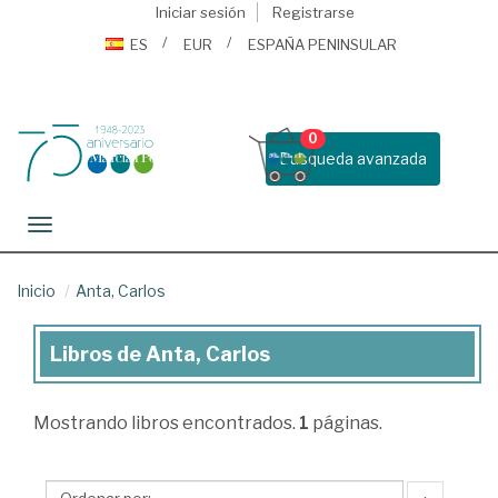
Iniciar sesión
Registrarse
ES
EUR
ESPAÑA PENINSULAR
0
Busqueda avanzada
Toggle navigation
Inicio
Anta, Carlos
Libros de Anta, Carlos
Libros
de
Mostrando
libros encontrados.
1
páginas.
Anta,
Carlos