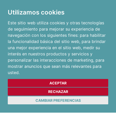
Utilizamos cookies
Este sitio web utiliza cookies y otras tecnologías
de seguimiento para mejorar su experiencia de
navegación con los siguientes fines:
para habilitar
la funcionalidad básica del sitio web
,
para brindar
una mejor experiencia en el sitio web
,
medir su
interés en nuestros productos y servicios y
personalizar las interacciones de marketing
,
para
mostrar anuncios que sean más relevantes para
usted
.
ACEPTAR
RECHAZAR
CAMBIAR PREFERENCIAS