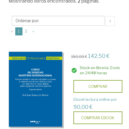
y
Mostrando
libros encontrados.
2
páginas.
Sociales.
Coleccion:
↑
Manuales
(current)
«
1
2
»
Profesionales.
142,50 €
150,00 €
Stock en librería. Envío
en 24/48 horas
COMPRAR
Ebook lectura online por
90,00 €
COMPRAR EBOOK