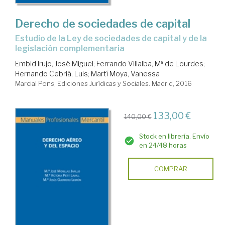
Derecho de sociedades de capital
Estudio de la Ley de sociedades de capital y de la
legislación complementaria
Embid Irujo, José Miguel
;
Ferrando Villalba, Mª de Lourdes
;
Hernando Cebriá, Luis
;
Martí Moya, Vanessa
Marcial Pons, Ediciones Jurídicas y Sociales. Madrid, 2016
133,00 €
140,00 €
Stock en librería. Envío
en 24/48 horas
COMPRAR