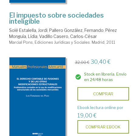
El impuesto sobre sociedades
inteligible
Solé Estalella, Jordi
;
Pallero González, Fernando
;
Pérez
Monguía, Lídia
;
Vadillo Casero, Carlos-César
Marcial Pons, Ediciones Jurídicas y Sociales. Madrid, 2011
30,40 €
32,00 €
Stock en librería. Envío
en 24/48 horas
COMPRAR
Ebook lectura online por
19,00 €
COMPRAR EBOOK