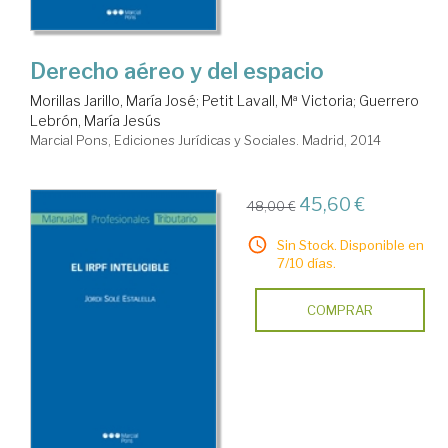
Derecho aéreo y del espacio
Morillas Jarillo, María José
;
Petit Lavall, Mª Victoria
;
Guerrero
Lebrón, María Jesús
Marcial Pons, Ediciones Jurídicas y Sociales. Madrid, 2014
45,60 €
48,00 €
Sin Stock. Disponible en
7/10 días.
COMPRAR