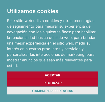
Utilizamos cookies
Este sitio web utiliza cookies y otras tecnologías
de seguimiento para mejorar su experiencia de
navegación con los siguientes fines:
para habilitar
la funcionalidad básica del sitio web
,
para brindar
una mejor experiencia en el sitio web
,
medir su
interés en nuestros productos y servicios y
personalizar las interacciones de marketing
,
para
mostrar anuncios que sean más relevantes para
usted
.
ACEPTAR
RECHAZAR
CAMBIAR PREFERENCIAS