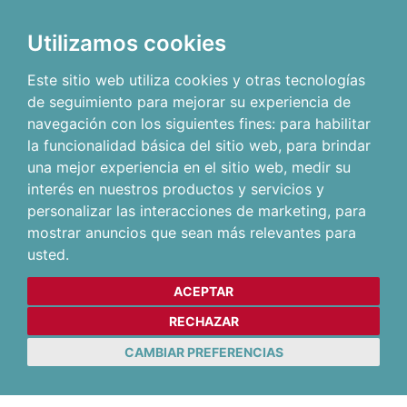
Utilizamos cookies
Este sitio web utiliza cookies y otras tecnologías
de seguimiento para mejorar su experiencia de
navegación con los siguientes fines:
para habilitar
la funcionalidad básica del sitio web
,
para brindar
una mejor experiencia en el sitio web
,
medir su
interés en nuestros productos y servicios y
personalizar las interacciones de marketing
,
para
mostrar anuncios que sean más relevantes para
usted
.
ACEPTAR
RECHAZAR
CAMBIAR PREFERENCIAS