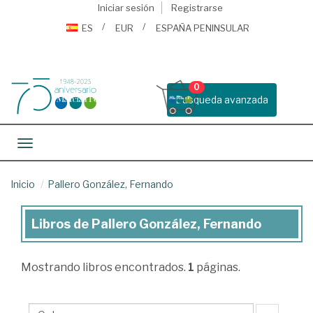
Iniciar sesión
Registrarse
ES
EUR
ESPAÑA PENINSULAR
0
Busqueda avanzada
Toggle navigation
Inicio
Pallero González, Fernando
Libros de Pallero González, Fernando
Libros
de
Mostrando
libros encontrados.
1
páginas.
Pallero
González,