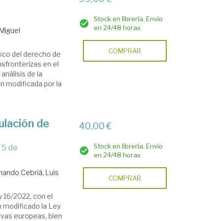
Stock en librería. Envío
en 24/48 horas
 Miguel
COMPRAR
ico del derecho de
sfronterizas en el
análisis de la
ón modificada por la
ulación de
40,00 €
Stock en librería. Envío
en 24/48 horas
nando Cebriá, Luis
COMPRAR
 16/2022, con el
n modificado la Ley
ivas europeas, bien