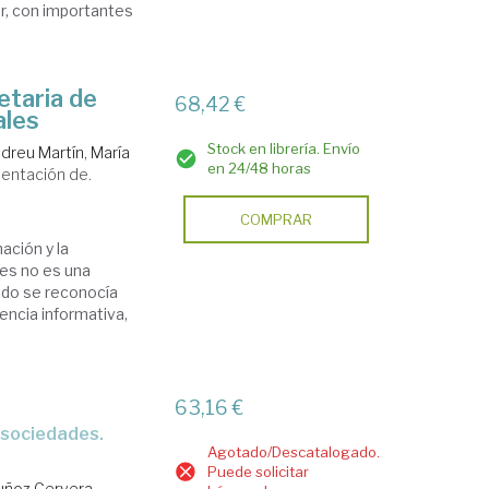
or, con importantes
ietaria de
68,42 €
ales
Stock en librería. Envío
dreu Martín, María
en 24/48 horas
entación de.
COMPRAR
ación y la
es no es una
sado se reconocía
encia informativa,
o
63,16 €
Agotado/Descatalogado.
Puede solicitar
ñoz Cervera,