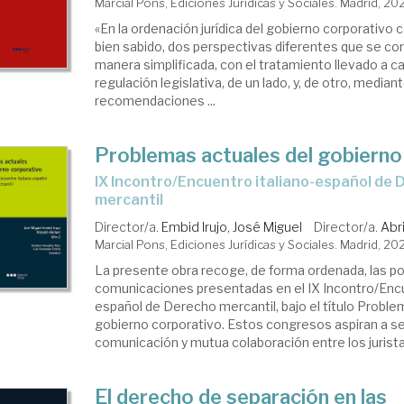
Marcial Pons, Ediciones Jurídicas y Sociales. Madrid, 20
«En la ordenación jurídica del gobierno corporativo
bien sabido, dos perspectivas diferentes que se co
manera simplificada, con el tratamiento llevado a cab
regulación legislativa, de un lado, y, de otro, median
recomendaciones ...
Problemas actuales del gobierno
IX Incontro/Encuentro italiano-español de Derecho
mercantil
Director/a.
Embid Irujo, José Miguel
Director/a.
Abri
Marcial Pons, Ediciones Jurídicas y Sociales. Madrid, 20
La presente obra recoge, de forma ordenada, las po
comunicaciones presentadas en el IX Incontro/Encu
español de Derecho mercantil, bajo el título Proble
gobierno corporativo. Estos congresos aspiran a se
comunicación y mutua colaboración entre los juristas 
El derecho de separación en las