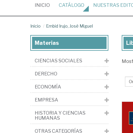
(CURRENT)
INICIO
CATÁLOGO
NUESTRAS
EDIT
Inicio
Embid Irujo, José Miguel
Materias
Li
Lib
de
CIENCIAS SOCIALES
Mos
Em
Iruj
DERECHO
Jo
ECONOMÍA
Mi
EMPRESA
HISTORIA Y CIENCIAS
HUMANAS
OTRAS CATEGORÍAS