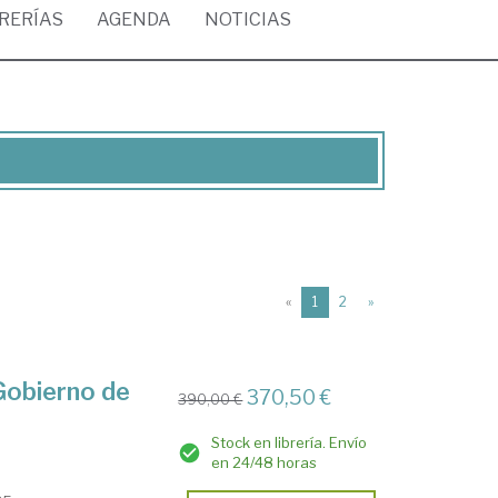
BRERÍAS
AGENDA
NOTICIAS
(current)
«
1
2
»
Gobierno de
370,50 €
390,00 €
Stock en librería. Envío
en 24/48 horas