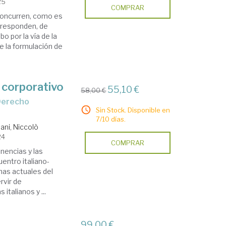
25
COMPRAR
 concurren, como es
rresponden, de
o por la vía de la
te la formulación de
 corporativo
55,10 €
58,00 €
Sin Stock. Disponible en
7/10 días.
ani, Niccolò
24
COMPRAR
nencias y las
entro italiano-
mas actuales del
rvir de
italianos y ...
99,00 €