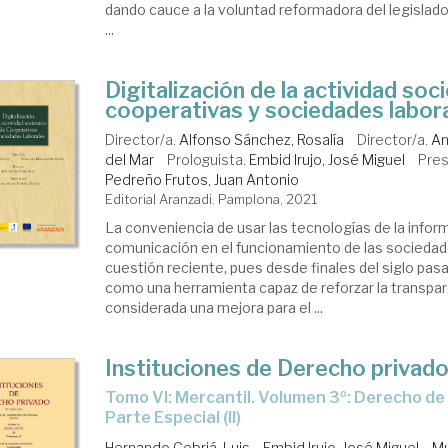
dando cauce a la voluntad reformadora del legislad
...
Digitalización de la actividad soc
cooperativas y sociedades labor
Director/a.
Alfonso Sánchez, Rosalía
Director/a.
An
del Mar
Prologuista.
Embid Irujo, José Miguel
Pres
Pedreño Frutos, Juan Antonio
Editorial Aranzadi. Pamplona, 2021
La conveniencia de usar las tecnologías de la inform
comunicación en el funcionamiento de las sociedad
cuestión reciente, pues desde finales del siglo pa
como una herramienta capaz de reforzar la transpar
considerada una mejora para el ...
Instituciones de Derecho privad
Tomo VI: Mercantil. Volumen 3º: Derecho de sociedades.
Parte Especial (II)
Hernando Cebriá, Luis
Embid Irujo, José Miguel
Mu