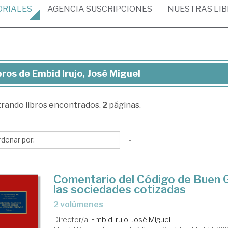
ORIALES
AGENCIA
SUSCRIPCIONES
NUESTRAS
LI
bros de Embid Irujo, José Miguel
ros
trando
libros encontrados.
2
páginas.
bid
o,
sé
↑
guel
Comentario del Código de Buen 
las sociedades cotizadas
2 volúmenes
Director/a.
Embid Irujo, José Miguel