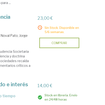
para ...
ncia
23,00 €
Sin Stock. Disponible en
5/6 semanas.
.
Noval Pato, Jorge
COMPRAR
udencia Societaria
dencia y doctrina
sociedades recaída
entarios críticos a
do e interés
14,00 €
Stock en librería. Envío
ro tiempo
en 24/48 horas