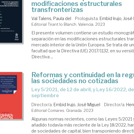
modificaciones estructurales
transfronterizas
Val Talens, Paula del
Prologuista.
Embid Irujo, José
Editorial Tirant lo Blanch. Valencia, 2023
El presente volumen contiene un estudio monográf
separación en las modificaciones estructurales tran
mercado interior de la Unión Europea. Se trata de un 
facultad que la Directiva (UE) 2017/1132, en su versi
Directiva ...
Reformas y continuidad en la reg
las sociedades no cotizadas
Ley 5/2021, de 12 de abril, y Ley 16/2022, de 5 de
septiembre
Director/a.
Embid Irujo, José Miguel
Director/a.
Her
Editorial Comares. Granada, 2023
Algunas normas recientes, como las Leyes 5/2021 y
añadido todavía más reciente de la Ley 18/2022, ha
de sociedades de capital, bien transponiendo direct