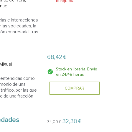
búsqueda.
anuel
ias e interacciones
 las sociedades, la
ión empresarial tras
68,42 €
 Miguel
Stock en librería. Envío
en 24/48 horas
, entendidas como
imonio de una
COMPRAR
tráfico, por las que
o de una fracción
edades
32,30 €
34,00 €