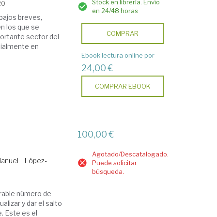
Stock en librería. Envío
20
en 24/48 horas
abajos breves,
en los que se
COMPRAR
ortante sector del
cialmente en
Ebook lectura online por
24,00 €
COMPRAR EBOOK
o
100,00 €
Agotado/Descatalogado.
Manuel
López-
Puede solicitar
búsqueda.
erable número de
alizar y dar el salto
. Este es el