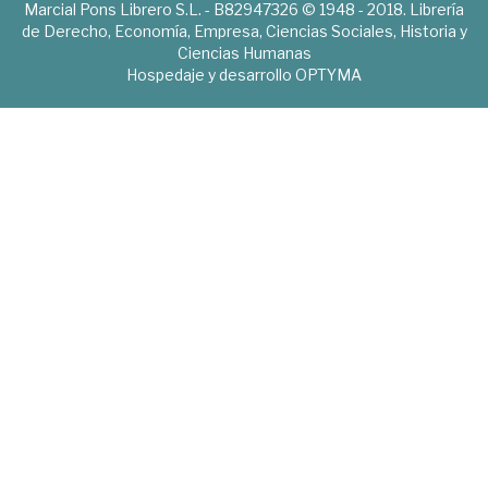
Marcial Pons Librero S.L. - B82947326 © 1948 - 2018. Librería
de Derecho, Economía, Empresa, Ciencias Sociales, Historia y
Ciencias Humanas
Hospedaje y desarrollo
OPTYMA