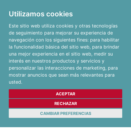
Utilizamos cookies
Este sitio web utiliza cookies y otras tecnologías
de seguimiento para mejorar su experiencia de
navegación con los siguientes fines:
para habilitar
la funcionalidad básica del sitio web
,
para brindar
una mejor experiencia en el sitio web
,
medir su
interés en nuestros productos y servicios y
personalizar las interacciones de marketing
,
para
mostrar anuncios que sean más relevantes para
usted
.
ACEPTAR
RECHAZAR
CAMBIAR PREFERENCIAS