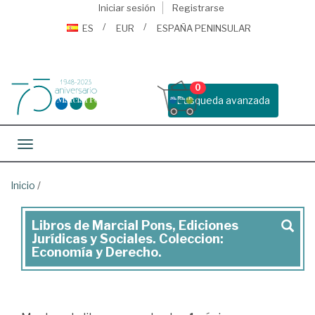
Iniciar sesión
Registrarse
ES
EUR
ESPAÑA PENINSULAR
0
Busqueda avanzada
Toggle navigation
Inicio
/
Libros de Marcial Pons, Ediciones
Marcial
Jurídicas y Sociales. Coleccion:
Pons,
Economía y Derecho.
Ediciones
Jurídicas