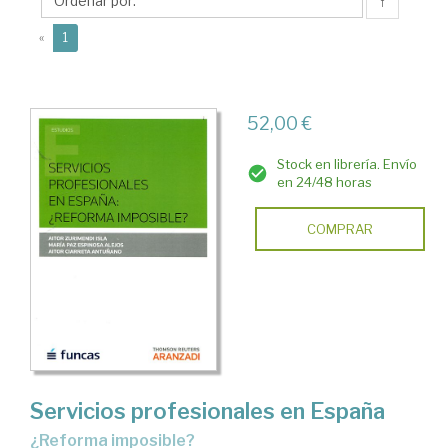
María
↑
Paz
(current)
«
1
52,00 €
Stock en librería. Envío
en 24/48 horas
COMPRAR
Servicios profesionales en España
¿reforma imposible?