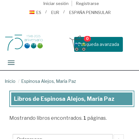
Iniciar sesión
Registrarse
ES
EUR
ESPAÑA PENINSULAR
0
Busqueda avanzada
Toggle navigation
Inicio
Espinosa Alejos, María Paz
Libros de Espinosa Alejos, María Paz
Libros
de
Mostrando
libros encontrados.
1
páginas.
Espinosa
Alejos,