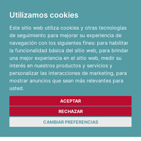
Utilizamos cookies
Este sitio web utiliza cookies y otras tecnologías
de seguimiento para mejorar su experiencia de
navegación con los siguientes fines:
para habilitar
la funcionalidad básica del sitio web
,
para brindar
una mejor experiencia en el sitio web
,
medir su
interés en nuestros productos y servicios y
personalizar las interacciones de marketing
,
para
mostrar anuncios que sean más relevantes para
usted
.
ACEPTAR
RECHAZAR
CAMBIAR PREFERENCIAS