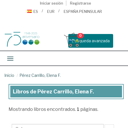
Iniciar sesión
Registrarse
ES
EUR
ESPAÑA PENINSULAR
0
Busqueda avanzada
Toggle navigation
Inicio
Pérez Carrillo, Elena F.
Libros de Pérez Carrillo, Elena F.
Libros
de
Mostrando
libros encontrados.
1
páginas.
Pérez
Carrillo,