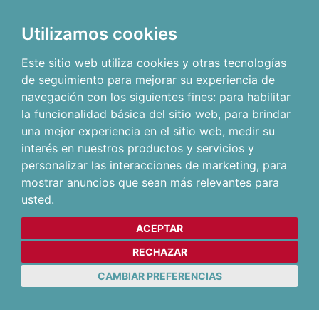
Utilizamos cookies
Este sitio web utiliza cookies y otras tecnologías
de seguimiento para mejorar su experiencia de
navegación con los siguientes fines:
para habilitar
la funcionalidad básica del sitio web
,
para brindar
una mejor experiencia en el sitio web
,
medir su
interés en nuestros productos y servicios y
personalizar las interacciones de marketing
,
para
mostrar anuncios que sean más relevantes para
usted
.
ACEPTAR
RECHAZAR
CAMBIAR PREFERENCIAS