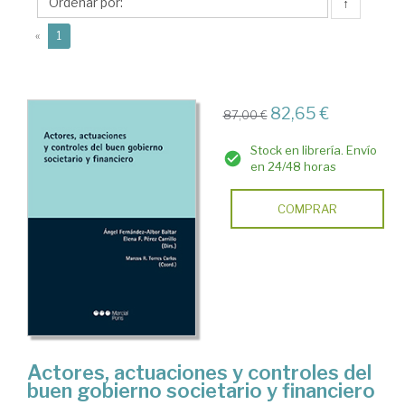
Elena
↑
F.
(current)
«
1
82,65 €
87,00 €
Stock en librería. Envío
en 24/48 horas
COMPRAR
Actores, actuaciones y controles del
buen gobierno societario y financiero