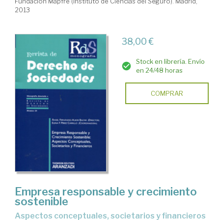
Fundación Mapfre (Instituto de Ciencias del Seguro). Madrid,
2013
38,00 €
Stock en librería. Envío
en 24/48 horas
COMPRAR
Empresa responsable y crecimiento
sostenible
aspectos conceptuales, societarios y financieros