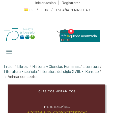
Iniciar sesión
Registrarse
ES
EUR
ESPAÑA PENINSULAR
0
Busqueda avanzada
Toggle navigation
Inicio
Libros
Historia y Ciencias Humanas
/
Literatura
/
Literatura Española
/
Literatura del siglo XVIII. El Barroco
/
Animar conceptos