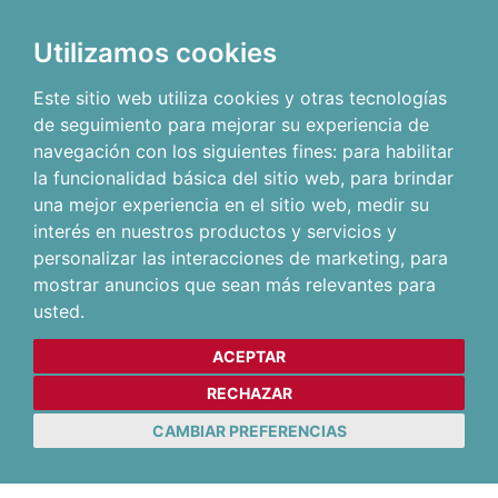
Utilizamos cookies
Este sitio web utiliza cookies y otras tecnologías
de seguimiento para mejorar su experiencia de
navegación con los siguientes fines:
para habilitar
la funcionalidad básica del sitio web
,
para brindar
una mejor experiencia en el sitio web
,
medir su
interés en nuestros productos y servicios y
personalizar las interacciones de marketing
,
para
mostrar anuncios que sean más relevantes para
usted
.
ACEPTAR
RECHAZAR
CAMBIAR PREFERENCIAS