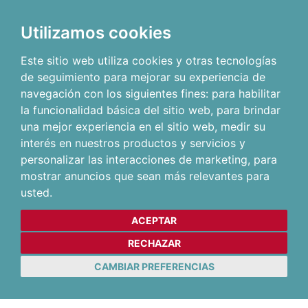
Utilizamos cookies
Este sitio web utiliza cookies y otras tecnologías
de seguimiento para mejorar su experiencia de
navegación con los siguientes fines:
para habilitar
la funcionalidad básica del sitio web
,
para brindar
una mejor experiencia en el sitio web
,
medir su
interés en nuestros productos y servicios y
personalizar las interacciones de marketing
,
para
mostrar anuncios que sean más relevantes para
usted
.
ACEPTAR
RECHAZAR
CAMBIAR PREFERENCIAS