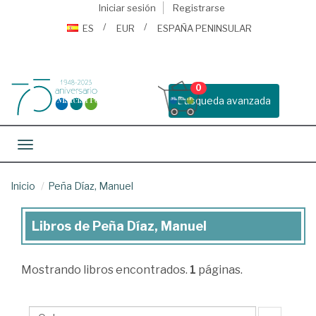
Iniciar sesión
Registrarse
ES
EUR
ESPAÑA PENINSULAR
0
Busqueda avanzada
Toggle navigation
Inicio
Peña Díaz, Manuel
Libros de Peña Díaz, Manuel
Libros
de
Mostrando
libros encontrados.
1
páginas.
Peña
Díaz,