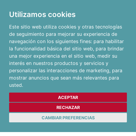
Utilizamos cookies
Este sitio web utiliza cookies y otras tecnologías
de seguimiento para mejorar su experiencia de
navegación con los siguientes fines:
para habilitar
la funcionalidad básica del sitio web
,
para brindar
una mejor experiencia en el sitio web
,
medir su
interés en nuestros productos y servicios y
personalizar las interacciones de marketing
,
para
mostrar anuncios que sean más relevantes para
usted
.
ACEPTAR
RECHAZAR
CAMBIAR PREFERENCIAS