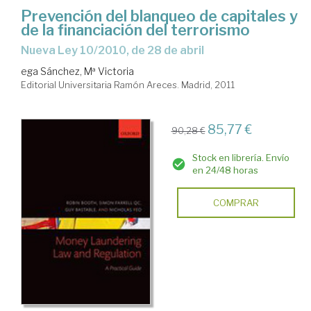
Prevención del blanqueo de capitales y
de la financiación del terrorismo
nueva Ley 10/2010, de 28 de abril
ega Sánchez, Mª Victoria
Editorial Universitaria Ramón Areces. Madrid, 2011
85,77 €
90,28 €
Stock en librería. Envío
en 24/48 horas
COMPRAR