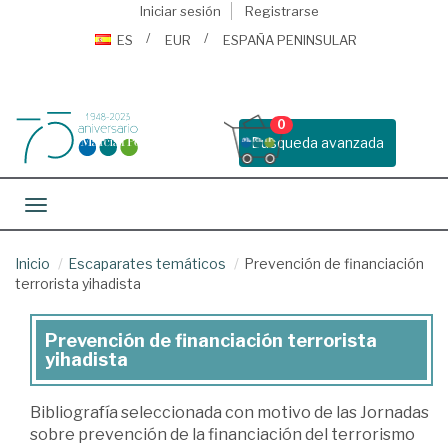
Iniciar sesión
Registrarse
ES
EUR
ESPAÑA PENINSULAR
0
Busqueda avanzada
Toggle navigation
Inicio
Escaparates temáticos
Prevención de financiación
terrorista yihadista
Prevención de financiación terrorista
Prevención
yihadista
de
financiación
Bibliografía seleccionada con motivo de las Jornadas
sobre prevención de la financiación del terrorismo
terrorista