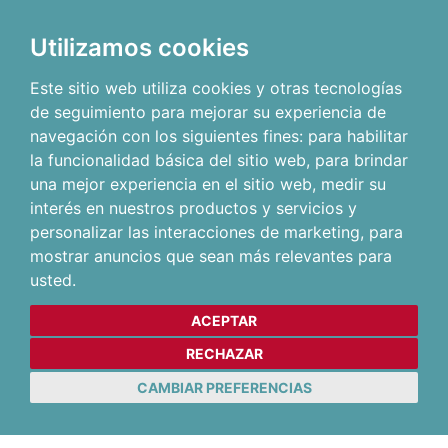
Utilizamos cookies
Este sitio web utiliza cookies y otras tecnologías
de seguimiento para mejorar su experiencia de
navegación con los siguientes fines:
para habilitar
la funcionalidad básica del sitio web
,
para brindar
una mejor experiencia en el sitio web
,
medir su
interés en nuestros productos y servicios y
personalizar las interacciones de marketing
,
para
mostrar anuncios que sean más relevantes para
usted
.
ACEPTAR
RECHAZAR
CAMBIAR PREFERENCIAS