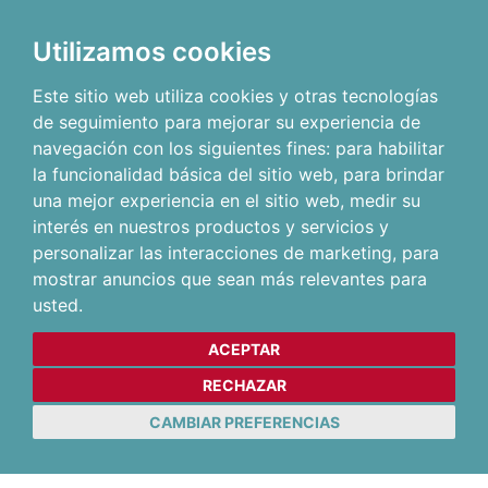
Utilizamos cookies
Este sitio web utiliza cookies y otras tecnologías
de seguimiento para mejorar su experiencia de
navegación con los siguientes fines:
para habilitar
la funcionalidad básica del sitio web
,
para brindar
una mejor experiencia en el sitio web
,
medir su
interés en nuestros productos y servicios y
personalizar las interacciones de marketing
,
para
mostrar anuncios que sean más relevantes para
usted
.
ACEPTAR
RECHAZAR
CAMBIAR PREFERENCIAS