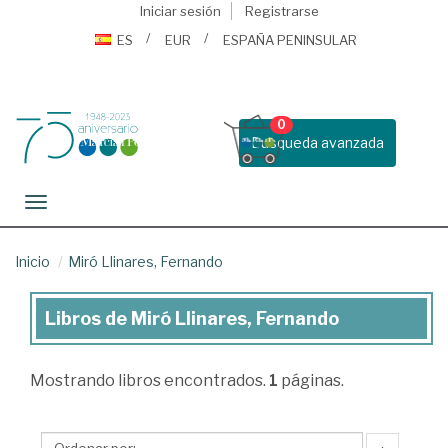
Iniciar sesión
Registrarse
ES
EUR
ESPAÑA PENINSULAR
0
Busqueda avanzada
Toggle navigation
Inicio
Miró Llinares, Fernando
Libros de Miró Llinares, Fernando
Libros
de
Mostrando
libros encontrados.
1
páginas.
Miró
Llinares,