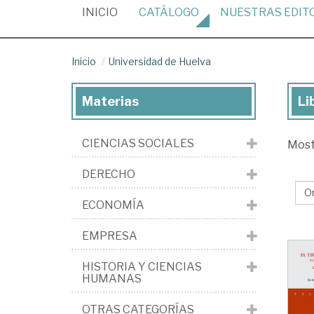
(CURRENT)
INICIO
CATÁLOGO
NUESTRAS
EDIT
Inicio
Universidad de Huelva
Materias
Li
Lib
de
CIENCIAS SOCIALES
Mos
la
edi
DERECHO
Uni
ECONOMÍA
de
Hu
EMPRESA
HISTORIA Y CIENCIAS
HUMANAS
OTRAS CATEGORÍAS