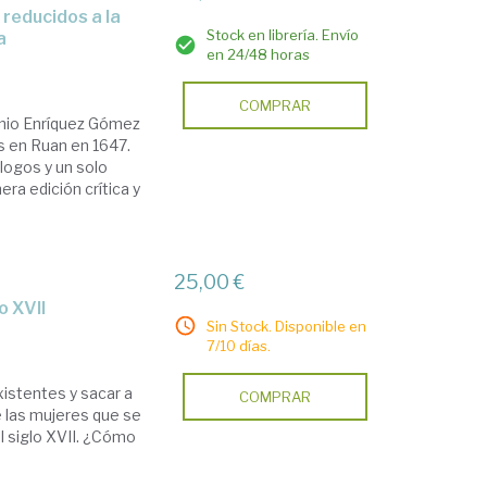
Stock en librería. Envío
a
en 24/48 horas
COMPRAR
onio Enríquez Gómez
és en Ruan en 1647.
logos y un solo
ra edición crítica y
25,00 €
o XVII
Sin Stock. Disponible en
7/10 días.
istentes y sacar a
COMPRAR
de las mujeres que se
l siglo XVII. ¿Cómo