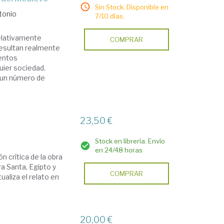
Sin Stock. Disponible en
tonio
7/10 días.
relativamente
COMPRAR
resultan realmente
ientos
uier sociedad.
 un número de
23,50 €
Stock en librería. Envío
en 24/48 horas
n crítica de la obra
ra Santa, Egipto y
COMPRAR
aliza el relato en
20,00 €