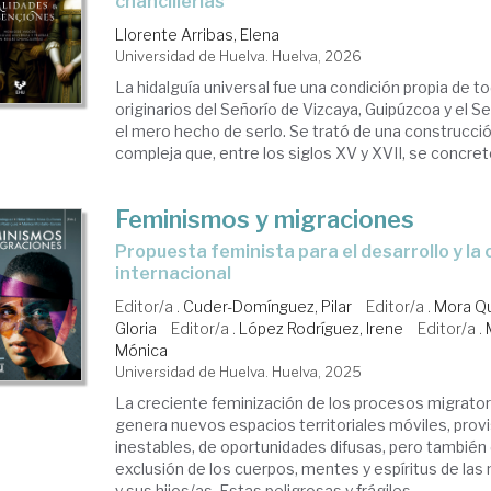
chancillerías
Llorente Arribas, Elena
Universidad de Huelva. Huelva, 2026
La hidalguía universal fue una condición propia de t
originarios del Señorío de Vizcaya, Guipúzcoa y el Se
el mero hecho de serlo. Se trató de una construcci
compleja que, entre los siglos XV y XVII, se concretó
Feminismos y migraciones
Propuesta feminista para el desarrollo y la cooperación
internacional
Editor/a .
Cuder-Domínguez, Pilar
Editor/a .
Mora Qu
Gloria
Editor/a .
López Rodríguez, Irene
Editor/a .
Mónica
Universidad de Huelva. Huelva, 2025
La creciente feminización de los procesos migratori
genera nuevos espacios territoriales móviles, provi
inestables, de oportunidades difusas, pero también
exclusión de los cuerpos, mentes y espíritus de la
y sus hijos/as. Estas peligrosas y frágiles ...