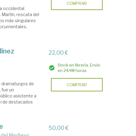
COMPRAR
ta occidental
 Martín, rescata del
ros más singulares
documentales,
dínez
22,00 €
Stock en librería. Envío
en 24/48 horas
de dramaturgos de
COMPRAR
, fue un
úblico asistente a
ón de destacados
e
50,00 €
s del Medievo