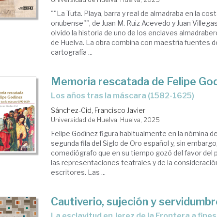
""La Tuta. Playa, barra y real de almadraba en la cos
onubense"", de Juan M. Ruiz Acevedo y Juan Villegas
olvido la historia de uno de los enclaves almadrabe
de Huelva. La obra combina con maestría fuentes 
cartografía ...
Memoria rescatada de Felipe Go
Los años tras la máscara (1582-1625)
Sánchez-Cid, Francisco Javier
Universidad de Huelva. Huelva, 2025
Felipe Godínez figura habitualmente en la nómina 
segunda fila del Siglo de Oro español y, sin embargo
comediógrafo que en su tiempo gozó del favor del p
las representaciones teatrales y de la consideraci
escritores. Las ...
Cautiverio, sujeción y servidumbr
La esclavitud en Jerez de la Frontera a fine