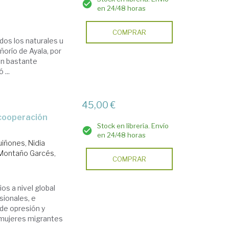
en 24/48 horas
COMPRAR
odos los naturales u
ñorío de Ayala, por
ón bastante
 ...
45,00 €
Stock en librería. Envío
en 24/48 horas
iñones, Nidia
Montaño Garcés,
COMPRAR
os a nivel global
sionales, e
 de opresión y
s mujeres migrantes