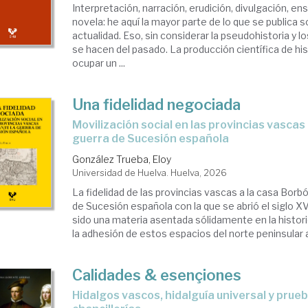
Interpretación, narración, erudición, divulgación, en
novela: he aquí la mayor parte de lo que se publica so
actualidad. Eso, sin considerar la pseudohistoria y l
se hacen del pasado. La producción científica de hi
ocupar un ...
Una fidelidad negociada
Movilización social en las provincias vascas durante la
guerra de Sucesión española
González Trueba, Eloy
Universidad de Huelva. Huelva, 2026
La fidelidad de las provincias vascas a la casa Borb
de Sucesión española con la que se abrió el siglo XVI
sido una materia asentada sólidamente en la histori
la adhesión de estos espacios del norte peninsular a 
Calidades & esençiones
Hidalgos vascos, hidalguía universal y pruebas en reales