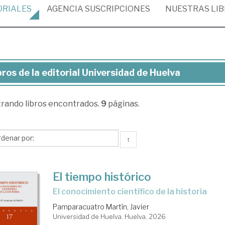
ORIALES
AGENCIA
SUSCRIPCIONES
NUESTRAS
LI
bros de la editorial Universidad de Huelva
ros
trando
libros encontrados.
9
páginas.
torial
versidad
↑
elva
El tiempo histórico
El conocimiento científico de la historia
Pamparacuatro Martín, Javier
Universidad de Huelva. Huelva, 2026