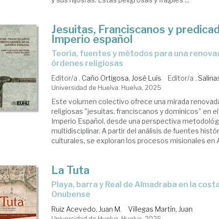
Jesuitas, Franciscanos y predicad
Imperio español
Teoría, fuentes y métodos para una renovada historia de las
órdenes religiosas
Editor/a .
Caño Ortigosa, José Luis
Editor/a .
Salina
Universidad de Huelva. Huelva, 2025
Este volumen colectivo ofrece una mirada renovad
religiosas "jesuitas, franciscanos y dominicos" en e
Imperio Español, desde una perspectiva metodológ
multidisciplinar. A partir del análisis de fuentes histó
culturales, se exploran los procesos misionales en A
La Tuta
Playa, barra y Real de Almadraba en la costa occidental
Onubense
Ruiz Acevedo, Juan M.
Villegas Martín, Juan
Universidad de Huelva. Huelva, 2025