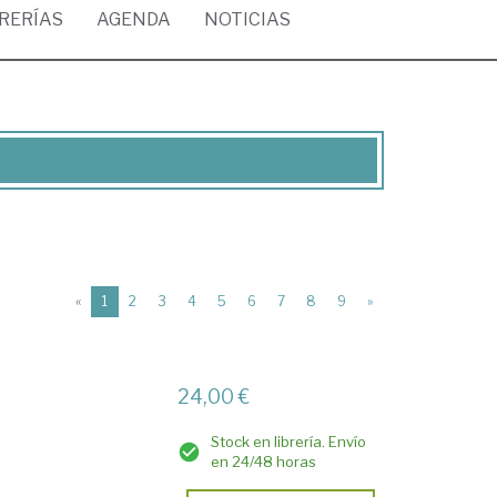
BRERÍAS
AGENDA
NOTICIAS
(current)
«
1
2
3
4
5
6
7
8
9
»
24,00 €
Stock en librería. Envío
en 24/48 horas