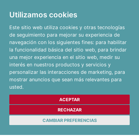
Utilizamos cookies
Este sitio web utiliza cookies y otras tecnologías
de seguimiento para mejorar su experiencia de
navegación con los siguientes fines:
para habilitar
la funcionalidad básica del sitio web
,
para brindar
una mejor experiencia en el sitio web
,
medir su
interés en nuestros productos y servicios y
personalizar las interacciones de marketing
,
para
mostrar anuncios que sean más relevantes para
usted
.
ACEPTAR
RECHAZAR
CAMBIAR PREFERENCIAS