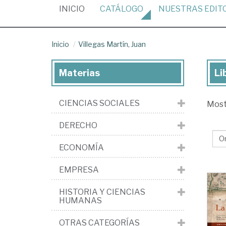
(CURRENT)
INICIO
CATÁLOGO
NUESTRAS
EDIT
Inicio
Villegas Martín, Juan
Materias
Li
Lib
de
CIENCIAS SOCIALES
Mos
Vil
Mar
DERECHO
Ju
ECONOMÍA
EMPRESA
HISTORIA Y CIENCIAS
HUMANAS
OTRAS CATEGORÍAS