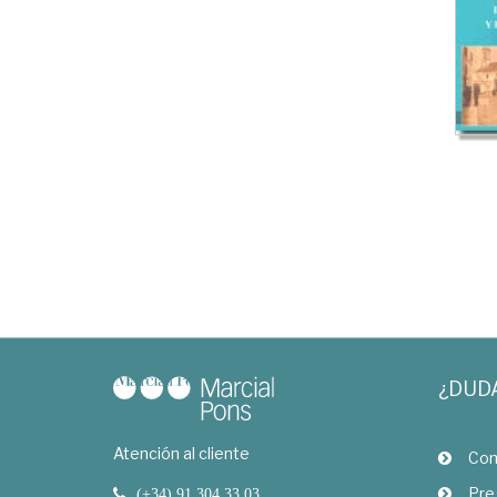
¿DUD
Atención al cliente
Com
Pre
(+34) 91 304 33 03