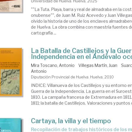
Universidad de Huelva. Huelva, 2025
""La Tuta. Playa, barra y real de almadraba en la cos
onubense"", de Juan M. Ruiz Acevedo y Juan Villegas
olvido la historia de uno de los enclaves almadrabe
de Huelva. La obra combina con maestría fuentes 
cartografía ...
La Batalla de Castillejos y la Guer
Independencia en el Andévalo oc
Mira Toscano, Antonio
Villegas Martín, Juan
Suard
Antonio
Diputación Provincial de Huelva. Huelva, 2010
INDICE: Villanueva de los Castillejos y su entorno en
Guerra de la Independencia. La guerra en el Suroest
1810. La campaña francesa de Extremadura en 1811.
1811: la batalla de Castillejos. Valoraciones y puntos d
Cartaya, la villa y el tiempo
recopilación de trabajos históricos de los miembros de la