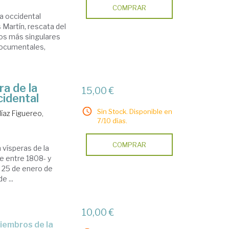
COMPRAR
ta occidental
 Martín, rescata del
ros más singulares
documentales,
ra de la
15,00 €
cidental
Sin Stock. Disponible en
íaz Figuereo,
7/10 días.
COMPRAR
 vísperas de la
e entre 1808- y
 25 de enero de
e ...
10,00 €