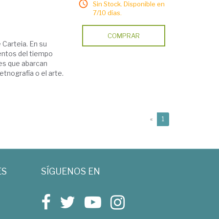
Sin Stock. Disponible en
7/10 días.
COMPRAR
 Carteia. En su
entos del tiempo
ues que abarcan
etnografía o el arte.
(current)
«
1
ES
SÍGUENOS EN