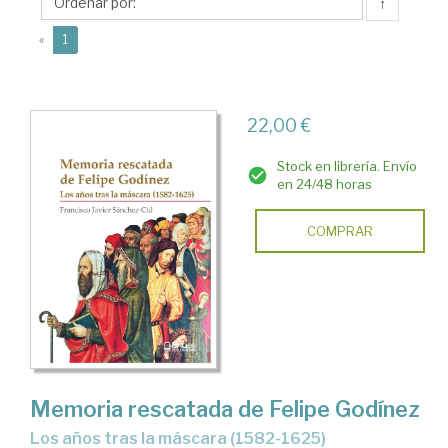
Francisco
↑
Javier
(current)
«
1
22,00 €
Stock en librería. Envío
en 24/48 horas
COMPRAR
Memoria rescatada de Felipe Godínez
Los años tras la máscara (1582-1625)