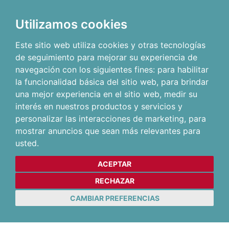
Utilizamos cookies
Este sitio web utiliza cookies y otras tecnologías
de seguimiento para mejorar su experiencia de
navegación con los siguientes fines:
para habilitar
la funcionalidad básica del sitio web
,
para brindar
una mejor experiencia en el sitio web
,
medir su
interés en nuestros productos y servicios y
personalizar las interacciones de marketing
,
para
mostrar anuncios que sean más relevantes para
usted
.
ACEPTAR
RECHAZAR
CAMBIAR PREFERENCIAS