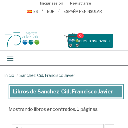
Iniciar sesión
Registrarse
ES
EUR
ESPAÑA PENINSULAR
0
Busqueda avanzada
Toggle navigation
Inicio
Sánchez-Cid, Francisco Javier
Libros de Sánchez-Cid, Francisco Javier
Libros
de
Mostrando
libros encontrados.
1
páginas.
Sánchez-
Cid,