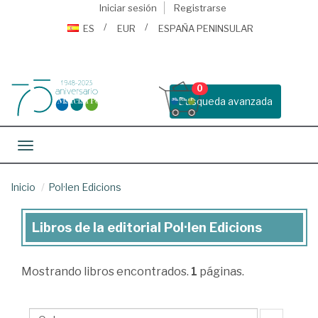
Iniciar sesión
Registrarse
ES
EUR
ESPAÑA PENINSULAR
0
Busqueda avanzada
Toggle navigation
Inicio
Pol·len Edicions
Libros de la editorial Pol·len Edicions
Libros
de
Mostrando
libros encontrados.
1
páginas.
la
editorial