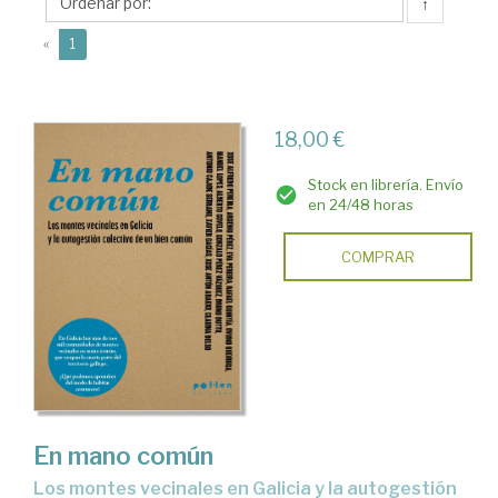
Pol·len
↑
Edicions
(current)
«
1
18,00 €
Stock en librería. Envío
en 24/48 horas
COMPRAR
En mano común
Los montes vecinales en Galicia y la autogestión