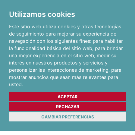
Utilizamos cookies
Este sitio web utiliza cookies y otras tecnologías
de seguimiento para mejorar su experiencia de
navegación con los siguientes fines:
para habilitar
la funcionalidad básica del sitio web
,
para brindar
una mejor experiencia en el sitio web
,
medir su
interés en nuestros productos y servicios y
personalizar las interacciones de marketing
,
para
mostrar anuncios que sean más relevantes para
usted
.
ACEPTAR
RECHAZAR
CAMBIAR PREFERENCIAS