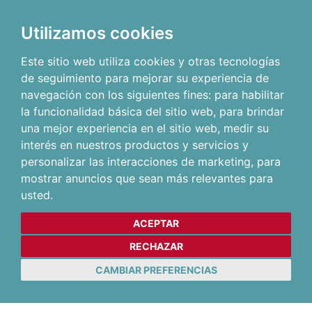
Utilizamos cookies
Este sitio web utiliza cookies y otras tecnologías
de seguimiento para mejorar su experiencia de
navegación con los siguientes fines:
para habilitar
la funcionalidad básica del sitio web
,
para brindar
una mejor experiencia en el sitio web
,
medir su
interés en nuestros productos y servicios y
personalizar las interacciones de marketing
,
para
mostrar anuncios que sean más relevantes para
usted
.
ACEPTAR
RECHAZAR
CAMBIAR PREFERENCIAS