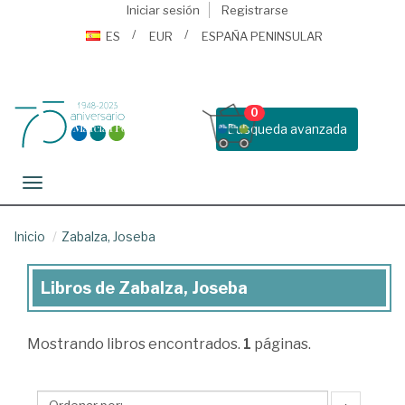
Iniciar sesión
Registrarse
ES
EUR
ESPAÑA PENINSULAR
0
Busqueda avanzada
Toggle navigation
Inicio
Zabalza, Joseba
Libros de Zabalza, Joseba
Libros
de
Mostrando
libros encontrados.
1
páginas.
Zabalza,
Joseba