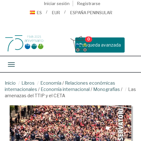
Iniciar sesión
Registrarse
ES
EUR
ESPAÑA PENINSULAR
0
Busqueda avanzada
Toggle navigation
Inicio
Libros
Economía
/
Relaciones económicas
internacionales
/
Economía internacional
/
Monografías
/
Las
amenazas del TTIP y el CETA