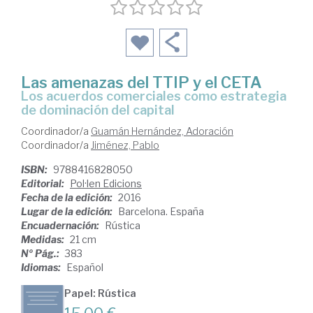
Las amenazas del TTIP y el CETA
los acuerdos comerciales como estrategia
de dominación del capital
Coordinador/a
Guamán Hernández, Adoración
Coordinador/a
Jiménez, Pablo
ISBN:
9788416828050
Editorial:
Pol·len Edicions
Fecha de la edición:
2016
Lugar de la edición:
Barcelona. España
Encuadernación:
Rústica
Medidas:
21 cm
Nº Pág.:
383
Idiomas:
Español
Papel: Rústica