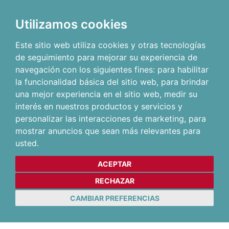
Utilizamos cookies
Este sitio web utiliza cookies y otras tecnologías
de seguimiento para mejorar su experiencia de
navegación con los siguientes fines:
para habilitar
la funcionalidad básica del sitio web
,
para brindar
una mejor experiencia en el sitio web
,
medir su
interés en nuestros productos y servicios y
personalizar las interacciones de marketing
,
para
mostrar anuncios que sean más relevantes para
usted
.
ACEPTAR
RECHAZAR
CAMBIAR PREFERENCIAS