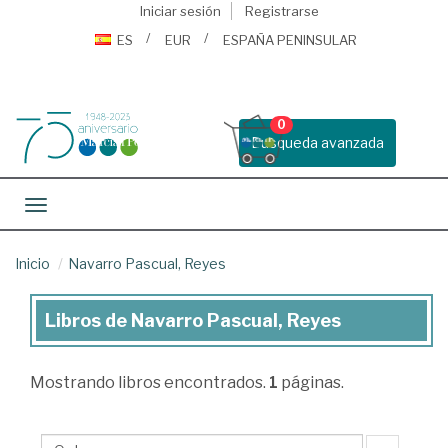
Iniciar sesión
Registrarse
ES
EUR
ESPAÑA PENINSULAR
0
Busqueda avanzada
Toggle navigation
Inicio
Navarro Pascual, Reyes
Libros de Navarro Pascual, Reyes
Libros
de
Mostrando
libros encontrados.
1
páginas.
Navarro
Pascual,