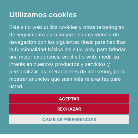
Utilizamos cookies
Este sitio web utiliza cookies y otras tecnologías
de seguimiento para mejorar su experiencia de
navegación con los siguientes fines:
para habilitar
la funcionalidad básica del sitio web
,
para brindar
una mejor experiencia en el sitio web
,
medir su
interés en nuestros productos y servicios y
personalizar las interacciones de marketing
,
para
mostrar anuncios que sean más relevantes para
usted
.
ACEPTAR
RECHAZAR
CAMBIAR PREFERENCIAS