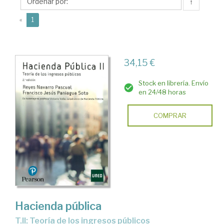
Reyes
↑
(current)
«
1
34,15 €
Stock en librería. Envío
en 24/48 horas
COMPRAR
Hacienda pública
T.II: Teoría de los ingresos públicos