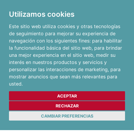
Utilizamos cookies
Este sitio web utiliza cookies y otras tecnologías
de seguimiento para mejorar su experiencia de
navegación con los siguientes fines:
para habilitar
la funcionalidad básica del sitio web
,
para brindar
una mejor experiencia en el sitio web
,
medir su
interés en nuestros productos y servicios y
personalizar las interacciones de marketing
,
para
mostrar anuncios que sean más relevantes para
usted
.
ACEPTAR
RECHAZAR
CAMBIAR PREFERENCIAS