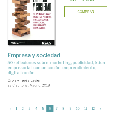
COMPRAR
Empresa y sociedad
50 reflexiones sobre: marketing, publicidad, ética
empresarial, comunicación, emprendimiento,
digitalización...
Onga y Terés, Javier
ESIC Editorial. Madrid, 2018
(current)
«
1
2
3
4
5
6
7
8
9
10
11
12
»