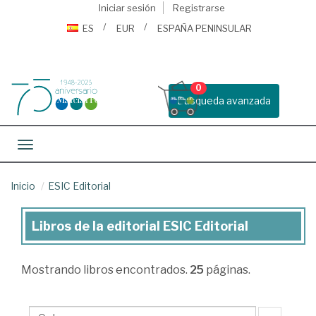
Iniciar sesión
Registrarse
ES
EUR
ESPAÑA PENINSULAR
0
Busqueda avanzada
Toggle navigation
Inicio
ESIC Editorial
Libros de la editorial ESIC Editorial
Libros
de
Mostrando
libros encontrados.
25
páginas.
la
editorial