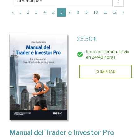
ESIC
↑
Editorial
(current)
«
1
2
3
4
5
6
7
8
9
10
11
12
»
23,50 €
Stock en librería. Envío
en 24/48 horas
COMPRAR
Manual del Trader e Investor Pro