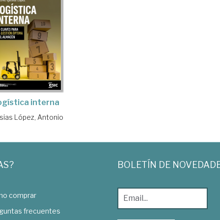
ogística interna
esias López, Antonio
AS?
BOLETÍN DE NOVEDAD
o comprar
guntas frecuentes