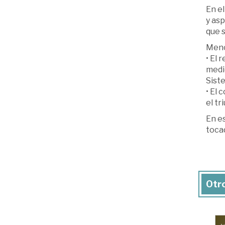
En el
y as
que s
Menci
• El 
medi
Sist
• El 
el tr
En es
toca
Otro