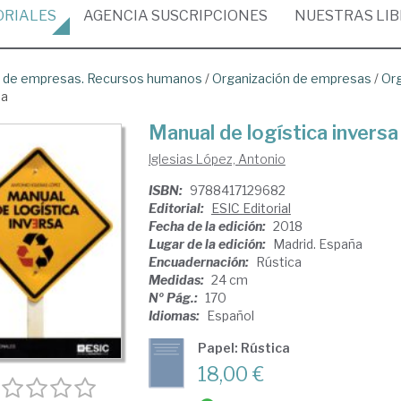
ORIALES
AGENCIA
SUSCRIPCIONES
NUESTRAS
LI
ón de empresas. Recursos humanos
/
Organización de empresas
/
Org
sa
Manual de logística inversa
Iglesias López, Antonio
ISBN:
9788417129682
Editorial:
ESIC Editorial
Fecha de la edición:
2018
Lugar de la edición:
Madrid. España
Encuadernación:
Rústica
Medidas:
24 cm
Nº Pág.:
170
Idiomas:
Español
Papel: Rústica
18,00 €