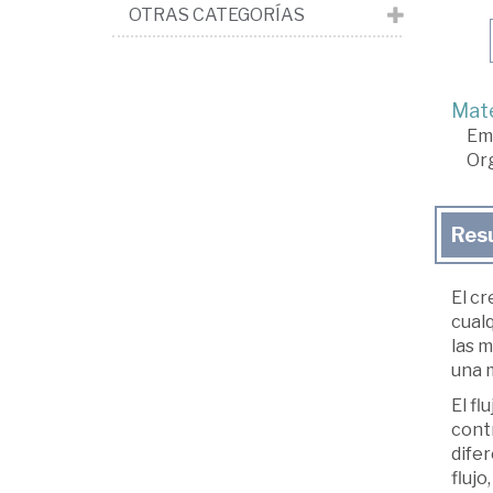
OTRAS CATEGORÍAS
Mate
Em
Org
Res
El c
cualq
las m
una m
El fl
contr
difer
flujo