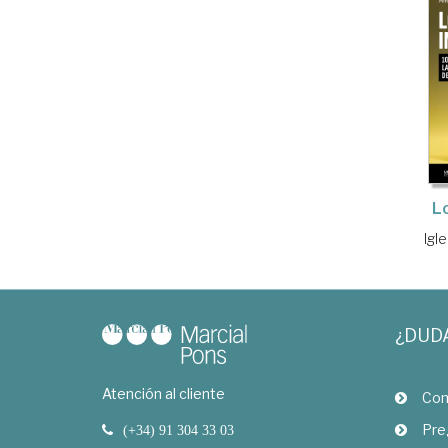
L
Igl
¿DUD
Atención al cliente
Com
Pre
(+34) 91 304 33 03