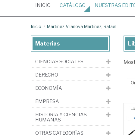
(CURRENT)
INICIO
CATÁLOGO
NUESTRAS
EDIT
Inicio
Martínez-Vilanova Martínez, Rafael
Materias
Li
Lib
de
CIENCIAS SOCIALES
Mos
Ma
Vil
DERECHO
Mar
ECONOMÍA
Raf
EMPRESA
HISTORIA Y CIENCIAS
HUMANAS
OTRAS CATEGORÍAS