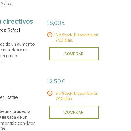
xito ...
 directivos
18,00 €
nez, Rafael
Sin Stock. Disponible en
7/10 días.
erca de un aumento
z una idea a un
COMPRAR
 un grupo
...
12,50 €
Sin Stock. Disponible en
ez, Rafael
7/10 días.
 de una orquesta
COMPRAR
a llegada de un
ontempla con rigor,
s ...