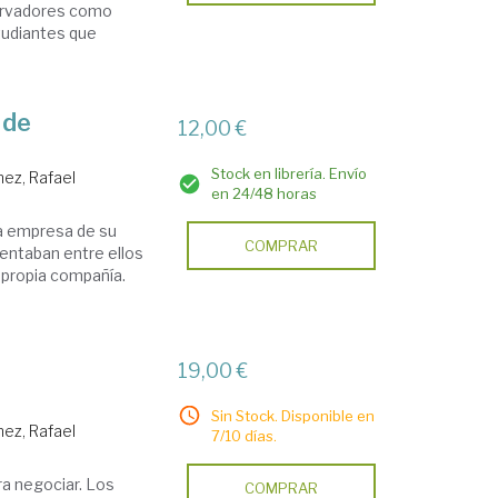
servadores como
tudiantes que
 de
12,00 €
Stock en librería. Envío
nez, Rafael
en 24/48 horas
 la empresa de su
COMPRAR
mentaban entre ellos
 propia compañía.
.
19,00 €
Sin Stock. Disponible en
nez, Rafael
7/10 días.
a negociar. Los
COMPRAR