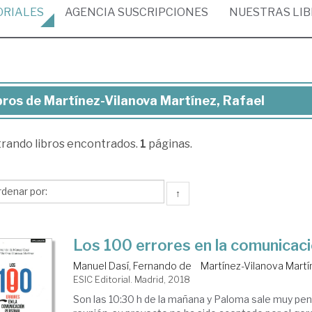
ORIALES
AGENCIA
SUSCRIPCIONES
NUESTRAS
LI
bros de Martínez-Vilanova Martínez, Rafael
ros
trando
libros encontrados.
1
páginas.
rtínez-
anova
tínez,
↑
ael
Los 100 errores en la comunicac
Manuel Dasí, Fernando de
Martínez-Vilanova Martí
ESIC Editorial. Madrid, 2018
Son las 10:30 h de la mañana y Paloma sale muy pen