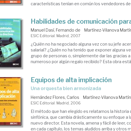
características tenían en común los vendedores de é
Habilidades de comunicación para
Manuel Dasí, Fernando de
Martínez-Vilanova Martí
ESIC Editorial. Madrid, 2007
¿Quién no ha negociado alguna vez con su jefe ac
salarial? ¿Quién no ha tenido que exponer alguna ve
grupo de personas o, simplemente dar las gracias a
numeroso por algún regalo recibido? Esta obra está 
Equipos de alta implicación
una orquesta bien armonizada
Hernández Flores, Carlos
Martínez-Vilanova Martín
ESIC Editorial. Madrid, 2006
El método que han elegido es relatarnos la historia
sinfónica, que cambia drásticamente su enfoque a l
nuevo director. Esta novela, amena y fácil de leer, c
en cada capítulo, los temas aludidos arriba y otros má