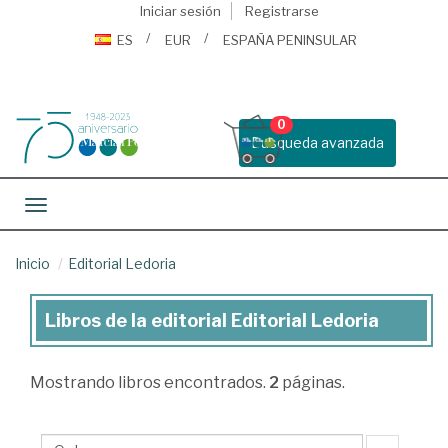
Iniciar sesión
Registrarse
ES
EUR
ESPAÑA PENINSULAR
0
Busqueda avanzada
Toggle navigation
Inicio
Editorial Ledoria
Libros de la editorial Editorial Ledoria
Libros
de
Mostrando
libros encontrados.
2
páginas.
la
editorial