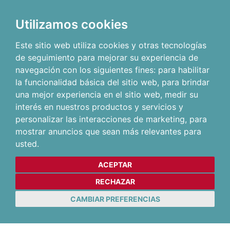
Utilizamos cookies
Este sitio web utiliza cookies y otras tecnologías
de seguimiento para mejorar su experiencia de
navegación con los siguientes fines:
para habilitar
la funcionalidad básica del sitio web
,
para brindar
una mejor experiencia en el sitio web
,
medir su
interés en nuestros productos y servicios y
personalizar las interacciones de marketing
,
para
mostrar anuncios que sean más relevantes para
usted
.
ACEPTAR
RECHAZAR
CAMBIAR PREFERENCIAS