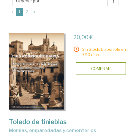
Editorial
↑
Ledoria
(current)
«
1
2
»
20,00 €
Sin Stock. Disponible en
7/10 días.
COMPRAR
Toledo de tinieblas
momias, emparedadas y cementerios