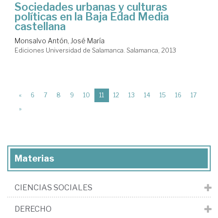
Sociedades urbanas y culturas
políticas en la Baja Edad Media
castellana
Monsalvo Antón, José María
Ediciones Universidad de Salamanca. Salamanca, 2013
(current)
«
6
7
8
9
10
11
12
13
14
15
16
17
»
Materias
CIENCIAS SOCIALES
DERECHO