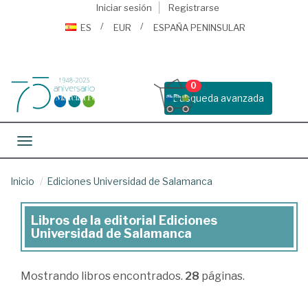
Iniciar sesión
Registrarse
ES
EUR
ESPAÑA PENINSULAR
0
Busqueda avanzada
Toggle navigation
Inicio
Ediciones Universidad de Salamanca
Libros de la editorial Ediciones
Libros
Universidad de Salamanca
de
la
Mostrando
libros encontrados.
28
páginas.
editorial