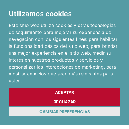
Utilizamos cookies
Este sitio web utiliza cookies y otras tecnologías
de seguimiento para mejorar su experiencia de
navegación con los siguientes fines:
para habilitar
la funcionalidad básica del sitio web
,
para brindar
una mejor experiencia en el sitio web
,
medir su
interés en nuestros productos y servicios y
personalizar las interacciones de marketing
,
para
mostrar anuncios que sean más relevantes para
usted
.
ACEPTAR
RECHAZAR
CAMBIAR PREFERENCIAS