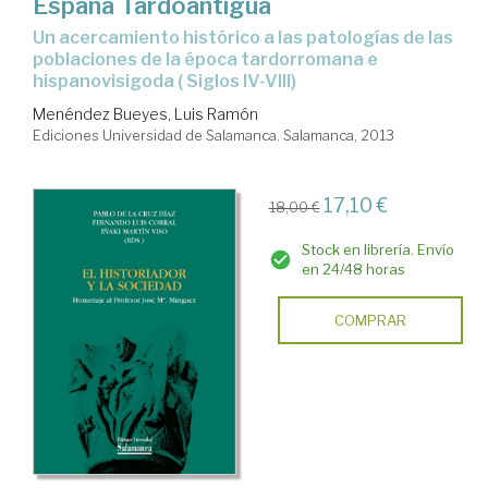
España Tardoantigua
un acercamiento histórico a las patologías de las
poblaciones de la época tardorromana e
hispanovisigoda ( Siglos IV-VIII)
Menéndez Bueyes, Luis Ramón
Ediciones Universidad de Salamanca. Salamanca, 2013
17,10 €
18,00 €
Stock en librería. Envío
en 24/48 horas
COMPRAR