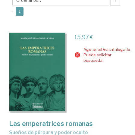
la
↑
vega,
(current)
«
1
Mª
José
15,97 €
Agotado/Descatalogado.
Puede solicitar
búsqueda.
Las emperatrices romanas
sueños de púrpura y poder oculto