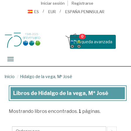
Iniciar sesión
Registrarse
ES
EUR
ESPAÑA PENINSULAR
0
Busqueda avanzada
Toggle navigation
Inicio
Hidalgo de la vega, Mª José
Libros de Hidalgo de la vega, Mª José
Libros
de
Mostrando
libros encontrados.
1
páginas.
Hidalgo
de