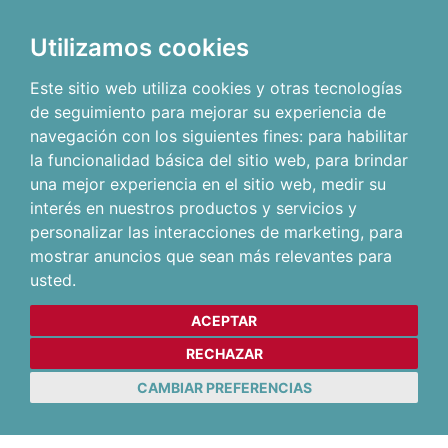
Utilizamos cookies
Este sitio web utiliza cookies y otras tecnologías
de seguimiento para mejorar su experiencia de
navegación con los siguientes fines:
para habilitar
la funcionalidad básica del sitio web
,
para brindar
una mejor experiencia en el sitio web
,
medir su
interés en nuestros productos y servicios y
personalizar las interacciones de marketing
,
para
mostrar anuncios que sean más relevantes para
usted
.
ACEPTAR
RECHAZAR
CAMBIAR PREFERENCIAS