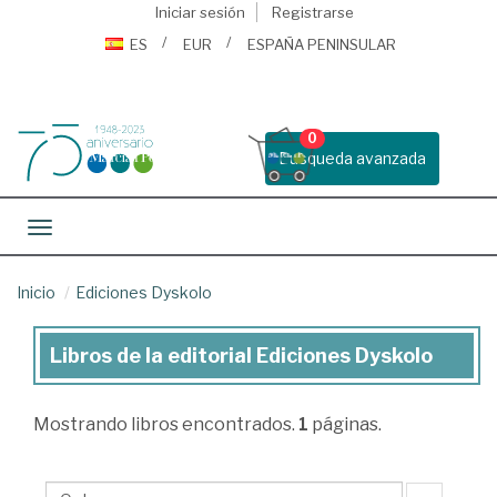
Iniciar sesión
Registrarse
ES
EUR
ESPAÑA PENINSULAR
0
Busqueda avanzada
Toggle navigation
Inicio
Ediciones Dyskolo
Libros de la editorial Ediciones Dyskolo
Libros
de
Mostrando
libros encontrados.
1
páginas.
la
editorial