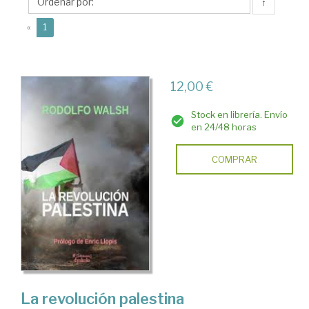
Ediciones
↑
Dyskolo
(current)
«
1
12,00 €
Stock en librería. Envío
en 24/48 horas
COMPRAR
La revolución palestina