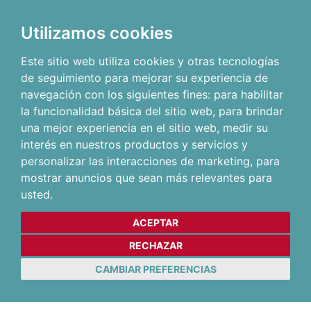
Utilizamos cookies
Este sitio web utiliza cookies y otras tecnologías
de seguimiento para mejorar su experiencia de
navegación con los siguientes fines:
para habilitar
la funcionalidad básica del sitio web
,
para brindar
una mejor experiencia en el sitio web
,
medir su
interés en nuestros productos y servicios y
personalizar las interacciones de marketing
,
para
mostrar anuncios que sean más relevantes para
usted
.
ACEPTAR
RECHAZAR
CAMBIAR PREFERENCIAS