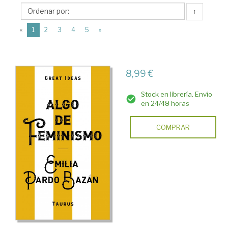
Emilia
↑
(1851-
(current)
1921)
«
1
2
3
4
5
»
8,99 €
Stock en librería. Envío
en 24/48 horas
COMPRAR