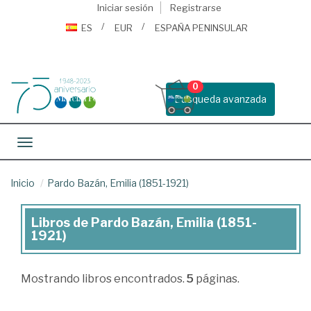
Iniciar sesión
Registrarse
ES
EUR
ESPAÑA PENINSULAR
0
Busqueda avanzada
Toggle navigation
Inicio
Pardo Bazán, Emilia (1851-1921)
Libros de Pardo Bazán, Emilia (1851-
Libros
1921)
de
Pardo
Mostrando
libros encontrados.
5
páginas.
Bazán,