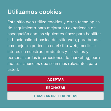
Utilizamos cookies
Este sitio web utiliza cookies y otras tecnologías
de seguimiento para mejorar su experiencia de
navegación con los siguientes fines:
para habilitar
la funcionalidad básica del sitio web
,
para brindar
una mejor experiencia en el sitio web
,
medir su
interés en nuestros productos y servicios y
personalizar las interacciones de marketing
,
para
mostrar anuncios que sean más relevantes para
usted
.
ACEPTAR
RECHAZAR
CAMBIAR PREFERENCIAS