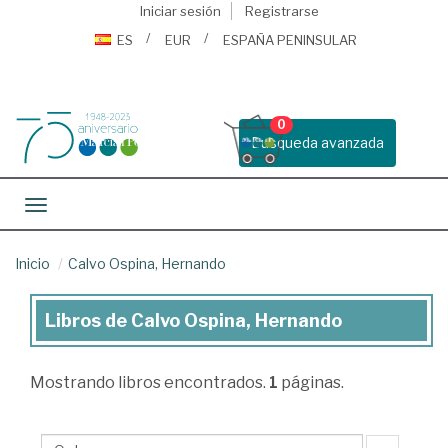
Iniciar sesión
Registrarse
ES
EUR
ESPAÑA PENINSULAR
0
Busqueda avanzada
Toggle navigation
Inicio
Calvo Ospina, Hernando
Libros de Calvo Ospina, Hernando
Libros
de
Mostrando
libros encontrados.
1
páginas.
Calvo
Ospina,