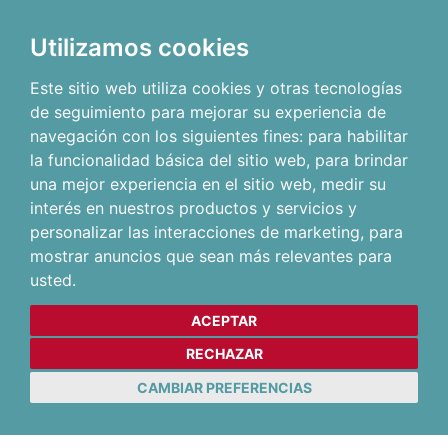
Utilizamos cookies
Este sitio web utiliza cookies y otras tecnologías
de seguimiento para mejorar su experiencia de
navegación con los siguientes fines:
para habilitar
la funcionalidad básica del sitio web
,
para brindar
una mejor experiencia en el sitio web
,
medir su
interés en nuestros productos y servicios y
personalizar las interacciones de marketing
,
para
mostrar anuncios que sean más relevantes para
usted
.
ACEPTAR
RECHAZAR
CAMBIAR PREFERENCIAS