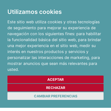
Utilizamos cookies
Este sitio web utiliza cookies y otras tecnologías
de seguimiento para mejorar su experiencia de
navegación con los siguientes fines:
para habilitar
la funcionalidad básica del sitio web
,
para brindar
una mejor experiencia en el sitio web
,
medir su
interés en nuestros productos y servicios y
personalizar las interacciones de marketing
,
para
mostrar anuncios que sean más relevantes para
usted
.
ACEPTAR
RECHAZAR
CAMBIAR PREFERENCIAS