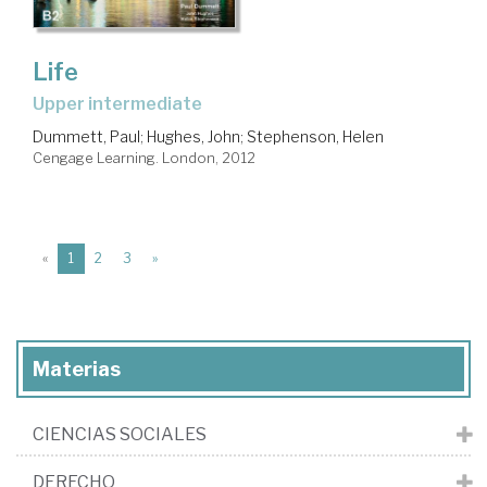
Life
Upper intermediate
Dummett, Paul
;
Hughes, John
;
Stephenson, Helen
Cengage Learning. London, 2012
(current)
«
1
2
3
»
Materias
CIENCIAS SOCIALES
DERECHO