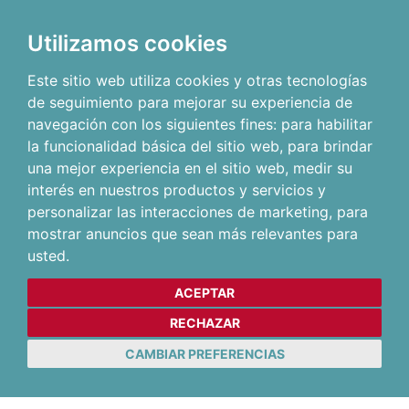
Utilizamos cookies
Este sitio web utiliza cookies y otras tecnologías
de seguimiento para mejorar su experiencia de
navegación con los siguientes fines:
para habilitar
la funcionalidad básica del sitio web
,
para brindar
una mejor experiencia en el sitio web
,
medir su
interés en nuestros productos y servicios y
personalizar las interacciones de marketing
,
para
mostrar anuncios que sean más relevantes para
usted
.
ACEPTAR
RECHAZAR
CAMBIAR PREFERENCIAS