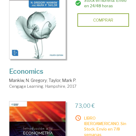
Stock en librería. Envío
en 24/48 horas
COMPRAR
Economics
Mankiw, N. Gregory
;
Taylor, Mark P.
Cengage Learning. Hampshire, 2017
73,00 €
LIBRO
IBEROAMERICANO. Sin
Stock. Envío en 7/8
semanas.