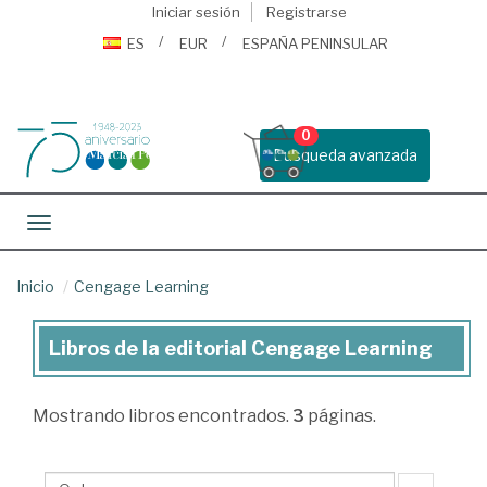
Iniciar sesión
Registrarse
ES
EUR
ESPAÑA PENINSULAR
0
Busqueda avanzada
Toggle navigation
Inicio
Cengage Learning
Libros de la editorial Cengage Learning
Libros
de
Mostrando
libros encontrados.
3
páginas.
la
editorial