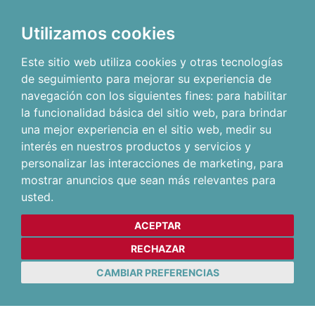
Utilizamos cookies
Este sitio web utiliza cookies y otras tecnologías
de seguimiento para mejorar su experiencia de
navegación con los siguientes fines:
para habilitar
la funcionalidad básica del sitio web
,
para brindar
una mejor experiencia en el sitio web
,
medir su
interés en nuestros productos y servicios y
personalizar las interacciones de marketing
,
para
mostrar anuncios que sean más relevantes para
usted
.
ACEPTAR
RECHAZAR
CAMBIAR PREFERENCIAS