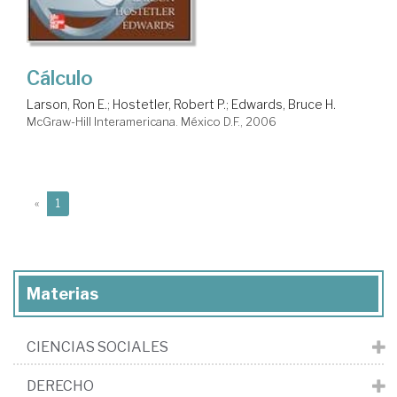
Cálculo
Larson, Ron E.
;
Hostetler, Robert P.
;
Edwards, Bruce H.
McGraw-Hill Interamericana. México D.F., 2006
(current)
«
1
Materias
CIENCIAS SOCIALES
DERECHO