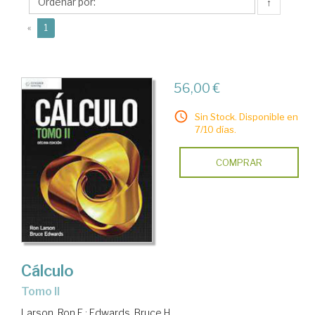
H.
↑
(current)
«
1
56,00 €
Sin Stock. Disponible en
7/10 días.
COMPRAR
Cálculo
Tomo II
Larson, Ron E.
;
Edwards, Bruce H.