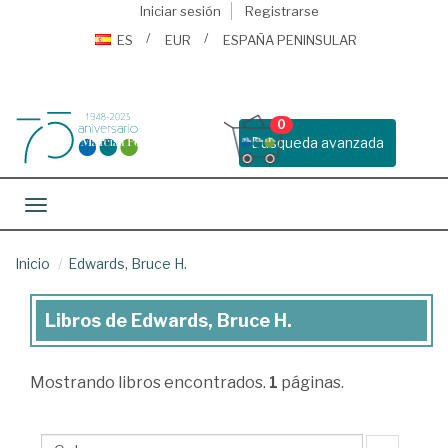
Iniciar sesión
Registrarse
ES
EUR
ESPAÑA PENINSULAR
0
Busqueda avanzada
Toggle navigation
Inicio
Edwards, Bruce H.
Libros de Edwards, Bruce H.
Libros
de
Mostrando
libros encontrados.
1
páginas.
Edwards,
Bruce