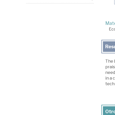
Mate
Ec
Res
The L
prais
needs
in a 
tech
Otro