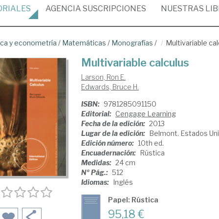
ORIALES
AGENCIA
SUSCRIPCIONES
NUESTRAS
LI
ica y econometría
/
Matemáticas
/
Monografías
/
Multivariable ca
Multivariable calculus
Larson, Ron E.
Edwards, Bruce H.
ISBN:
9781285091150
Editorial:
Cengage Learning
Fecha de la edición:
2013
Lugar de la edición:
Belmont. Estados Un
Edición número:
10th ed.
Encuadernación:
Rústica
Medidas:
24 cm
Nº Pág.:
512
Idiomas:
Inglés
Papel: Rústica
95,18 €