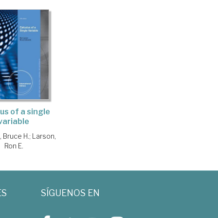
us of a single
variable
 Bruce H.
;
Larson,
Ron E.
ES
SÍGUENOS EN