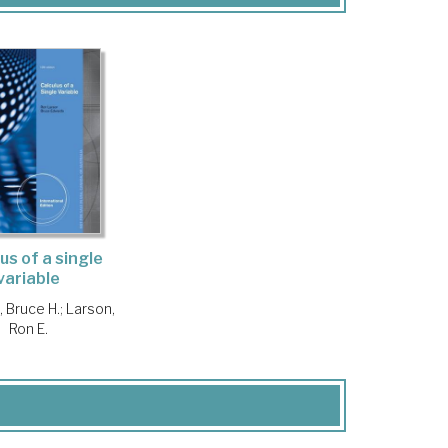
us of a single
variable
 Bruce H.
;
Larson,
Ron E.