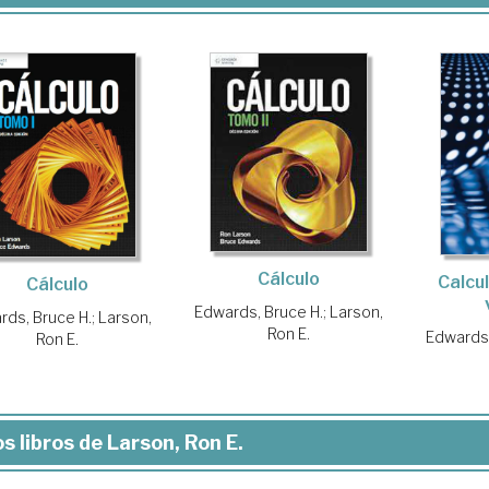
Cálculo
Calcul
Cálculo
Edwards, Bruce H.
;
Larson,
rds, Bruce H.
;
Larson,
Ron E.
Edwards,
Ron E.
s libros de Larson, Ron E.