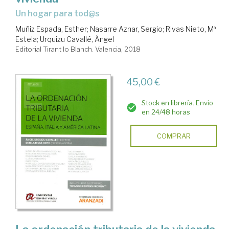
un hogar para tod@s
Muñiz Espada, Esther
;
Nasarre Aznar, Sergio
;
Rivas Nieto, Mª
Estela
;
Urquizu Cavallé, Ángel
Editorial Tirant lo Blanch. Valencia, 2018
45,00 €
Stock en librería. Envío
en 24/48 horas
COMPRAR