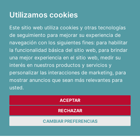
Utilizamos cookies
Este sitio web utiliza cookies y otras tecnologías
de seguimiento para mejorar su experiencia de
navegación con los siguientes fines:
para habilitar
la funcionalidad básica del sitio web
,
para brindar
una mejor experiencia en el sitio web
,
medir su
interés en nuestros productos y servicios y
personalizar las interacciones de marketing
,
para
mostrar anuncios que sean más relevantes para
usted
.
ACEPTAR
RECHAZAR
CAMBIAR PREFERENCIAS