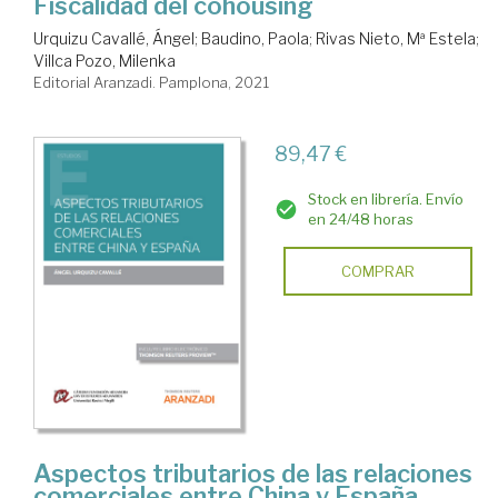
Fiscalidad del cohousing
Urquizu Cavallé, Ángel
;
Baudino, Paola
;
Rivas Nieto, Mª Estela
;
Villca Pozo, Milenka
Editorial Aranzadi. Pamplona, 2021
89,47 €
Stock en librería. Envío
en 24/48 horas
COMPRAR
Aspectos tributarios de las relaciones
comerciales entre China y España