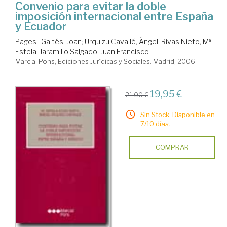
Convenio para evitar la doble
imposición internacional entre España
y Ecuador
Pages i Galtés, Joan
;
Urquizu Cavallé, Ángel
;
Rivas Nieto, Mª
Estela
;
Jaramillo Salgado, Juan Francisco
Marcial Pons, Ediciones Jurídicas y Sociales. Madrid, 2006
19,95 €
21,00 €
Sin Stock. Disponible en
7/10 días.
COMPRAR