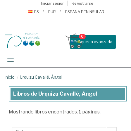
Iniciar sesión
Registrarse
ES
EUR
ESPAÑA PENINSULAR
0
Busqueda avanzada
Toggle navigation
Inicio
Urquizu Cavallé, Ángel
Libros de Urquizu Cavallé, Ángel
Libros
de
Mostrando
libros encontrados.
1
páginas.
Urquizu
Cavallé,