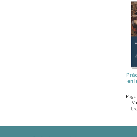
Prác
en l
Pages
Va
Urq