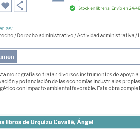
Stock en librería. Envío en 24/4
rias:
recho
/
Derecho administrativo
/
Actividad administrativa
/
I
umen
sta monografía se tratan diversos instrumentos de apoyo a 
vación y potenciación de las economías industriales propias
gético con impacto ambiental favorable. Esta obra completa
s libros de Urquizu Cavallé, Ángel