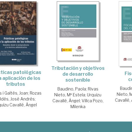
Tributación y objetivos
ticas patológicas
Fis
de desarrollo
a aplicación de los
c
sostenible
tributos
Baudi
Baudino, Paola
;
Rivas
 i Galtés, Joan
;
Rozas
Nieto, 
Nieto, Mª Estela
;
Urquizu
ldés, José Andrés
;
Cavallé,
Cavallé, Ángel
;
Villca Pozo,
uizu Cavallé, Ángel
Milenka