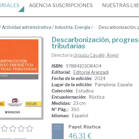
ORIALES
AGENCIA
SUSCRIPCIONES
NUESTRAS
LI
/
Actividad administrativa
/
Industria. Energía
/
Descarbonización, p
Descarbonización, progreso
tributarias
Director/a
Urquizu Cavallé, Ángel
ISBN:
9788410308404
Editorial:
Editorial Aranzadi
Fecha de la edición:
2024
Lugar de la edición:
Pamplona. España
Colección:
Estudios
Encuadernación:
Rústica
Medidas:
23 cm
Nº Pág.:
350
Idiomas:
Español
Papel: Rústica
46,31 €