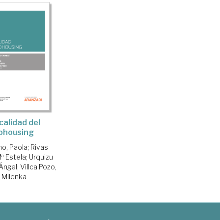
calidad del
ohousing
no, Paola
;
Rivas
Mª Estela
;
Urquizu
 Ángel
;
Villca Pozo,
Milenka