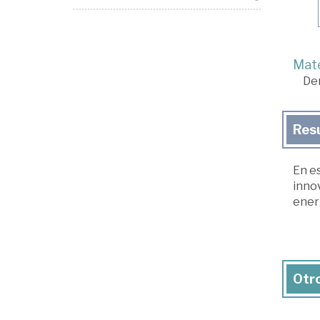
Mate
De
Res
En e
inno
ener
Otro