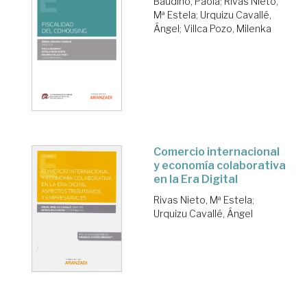
Baudino, Paola
;
Rivas Nieto,
Mª Estela
;
Urquizu Cavallé,
Ángel
;
Villca Pozo, Milenka
Comercio internacional
y economía colaborativa
en la Era Digital
Rivas Nieto, Mª Estela
;
Urquizu Cavallé, Ángel