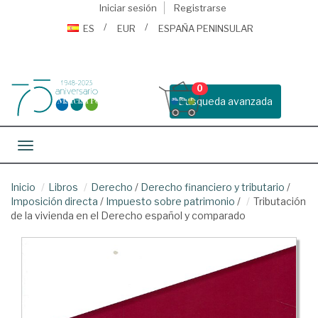
Iniciar sesión
Registrarse
ES
EUR
ESPAÑA PENINSULAR
0
Busqueda avanzada
Toggle navigation
Inicio
Libros
Derecho
/
Derecho financiero y tributario
/
Imposición directa
/
Impuesto sobre patrimonio
/
Tributación
de la vivienda en el Derecho español y comparado