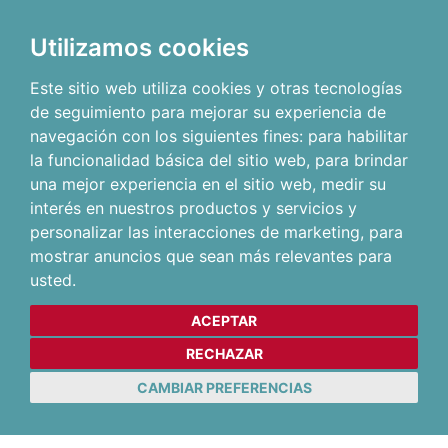
Utilizamos cookies
Este sitio web utiliza cookies y otras tecnologías
de seguimiento para mejorar su experiencia de
navegación con los siguientes fines:
para habilitar
la funcionalidad básica del sitio web
,
para brindar
una mejor experiencia en el sitio web
,
medir su
interés en nuestros productos y servicios y
personalizar las interacciones de marketing
,
para
mostrar anuncios que sean más relevantes para
usted
.
ACEPTAR
RECHAZAR
CAMBIAR PREFERENCIAS