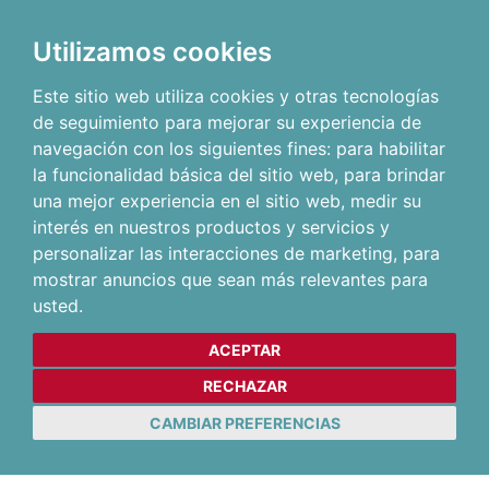
Utilizamos cookies
Este sitio web utiliza cookies y otras tecnologías
de seguimiento para mejorar su experiencia de
navegación con los siguientes fines:
para habilitar
la funcionalidad básica del sitio web
,
para brindar
una mejor experiencia en el sitio web
,
medir su
interés en nuestros productos y servicios y
personalizar las interacciones de marketing
,
para
mostrar anuncios que sean más relevantes para
usted
.
ACEPTAR
RECHAZAR
CAMBIAR PREFERENCIAS