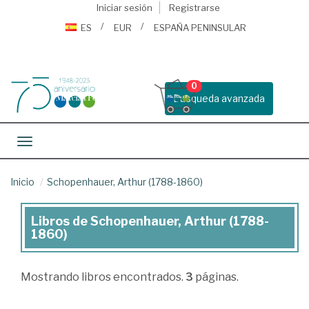
Iniciar sesión
Registrarse
ES
EUR
ESPAÑA PENINSULAR
0
Busqueda avanzada
Toggle navigation
Inicio
Schopenhauer, Arthur (1788-1860)
Libros de Schopenhauer, Arthur (1788-
Libros
1860)
de
Schopenhauer,
Mostrando
libros encontrados.
3
páginas.
Arthur