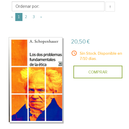
(1788-
↑
1860)
(current)
«
1
2
3
»
20,50 €
Sin Stock. Disponible en
7/10 días.
COMPRAR