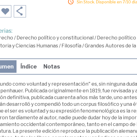
Sin Stock. Disponible en 7/10 día
rias:
recho
/
Derecho político y constitucional
/
Derecho político
toria y Ciencias Humanas
/
Filosofía
/
Grandes Autores de la 
umen
Índice
Notas
undo como voluntad y representación" es, sin ninguna duda,
penhauer. Publicada originalmente en 1819, fue revisada y
ón definitiva, publicada cuarenta años más tarde, uno antes d
n desarrolló y compendió todo un corpus filosófico y una éti
e el ser es voluntad y su expresión fenomenológica es la rep
ron tardíamente al autor, nadie puede dudar hoy de la impor
miento occidental contemporáneo, tanto en el campo de la f
atura. La presente edición reproduce la publicación aleman