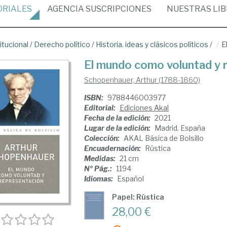
ORIALES
AGENCIA
SUSCRIPCIONES
NUESTRAS
LI
itucional
/
Derecho político
/
Historia. ideas y clásicos políticos
/
E
El mundo como voluntad y 
Schopenhauer, Arthur (1788-1860)
ISBN:
9788446003977
Editorial:
Ediciones Akal
Fecha de la edición:
2021
Lugar de la edición:
Madrid. España
Colección:
AKAL Básica de Bolsillo
Encuadernación:
Rústica
Medidas:
21 cm
Nº Pág.:
1194
Idiomas:
Español
Papel: Rústica
28,00 €