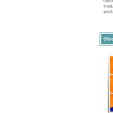
caste
tradu
anot
Otro