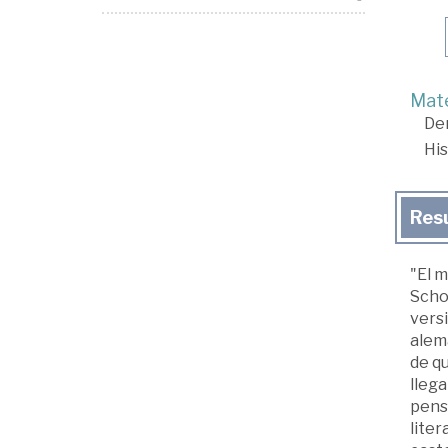
Mate
De
His
Res
"El m
Scho
versi
alemá
de qu
llega
pensa
liter