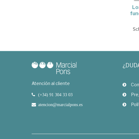
Lo
fun
Sc
¿DUD
Atención al cliente
Com
Pre
(+34) 91 304 33 03
Polí
atencion@marcialpons.es