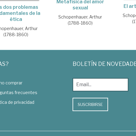
Metafísica del amor
El ar
s dos problemas
sexual
damentales de la
Schope
Schopenhauer, Arthur
ética
(
(1788-1860)
hopenhauer, Arthur
(1788-1860)
AS?
BOLETÍN DE NOVEDAD
o comprar
guntas frecuentes
tica de privacidad
SUSCRIBIRSE