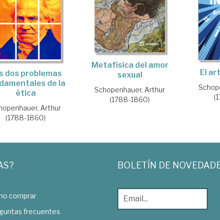
Metafísica del amor
El ar
s dos problemas
sexual
damentales de la
Schope
Schopenhauer, Arthur
ética
(
(1788-1860)
hopenhauer, Arthur
(1788-1860)
AS?
BOLETÍN DE NOVEDAD
o comprar
guntas frecuentes