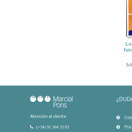
Lo
fun
Sc
¿DUD
Atención al cliente
Com
Pre
(+34) 91 304 33 03