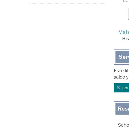
Mate
His
Ser
Este li
saldo y
Sí, po
Res
Scho