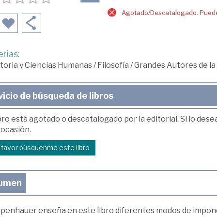
Agotado/Descatalogado. Puede 
rias:
toria y Ciencias Humanas
/
Filosofía
/
Grandes Autores de la 
vicio de búsqueda de libros
bro está agotado o descatalogado por la editorial. Si lo des
 ocasión.
r favor búsquenme este libro
umen
penhauer enseña en este libro diferentes modos de imponer 