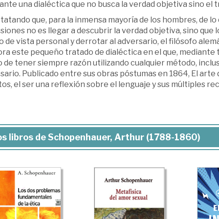
nte una dialéctica que no busca la verdad objetiva sino el t
atando que, para la inmensa mayoría de los hombres, de lo q
siones no es llegar a descubrir la verdad objetiva, sino que
 de vista personal y derrotar al adversario, el filósofo a
ora este pequeño tratado de dialéctica en el que, mediante 
de tener siempre razón utilizando cualquier método, incluso
ario. Publicado entre sus obras póstumas en 1864, El arte 
os, el ser una reflexión sobre el lenguaje y sus múltiples re
s libros de Schopenhauer, Arthur (1788-1860)