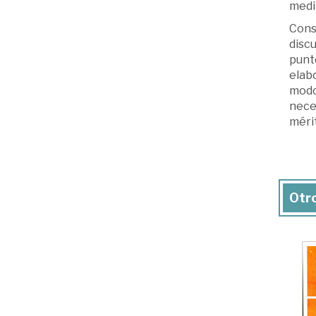
media
Const
discu
punto
elab
modo 
neces
mérit
Otro