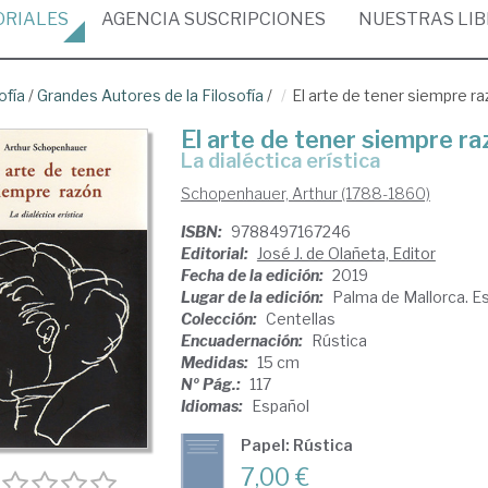
ORIALES
AGENCIA
SUSCRIPCIONES
NUESTRAS
LI
ofía
/
Grandes Autores de la Filosofía
/
El arte de tener siempre r
El arte de tener siempre r
la dialéctica erística
Schopenhauer, Arthur (1788-1860)
ISBN:
9788497167246
Editorial:
José J. de Olañeta, Editor
Fecha de la edición:
2019
Lugar de la edición:
Palma de Mallorca. E
Colección:
Centellas
Encuadernación:
Rústica
Medidas:
15 cm
Nº Pág.:
117
Idiomas:
Español
Papel: Rústica
7,00 €