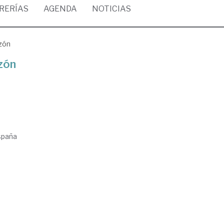
BRERÍAS
AGENDA
NOTICIAS
azón
azón
spaña