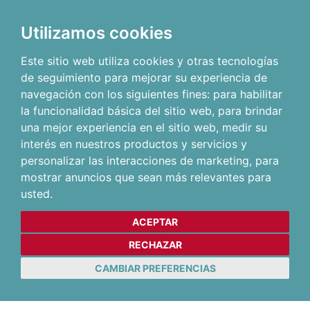
Utilizamos cookies
Este sitio web utiliza cookies y otras tecnologías
de seguimiento para mejorar su experiencia de
navegación con los siguientes fines:
para habilitar
la funcionalidad básica del sitio web
,
para brindar
una mejor experiencia en el sitio web
,
medir su
interés en nuestros productos y servicios y
personalizar las interacciones de marketing
,
para
mostrar anuncios que sean más relevantes para
usted
.
ACEPTAR
RECHAZAR
CAMBIAR PREFERENCIAS