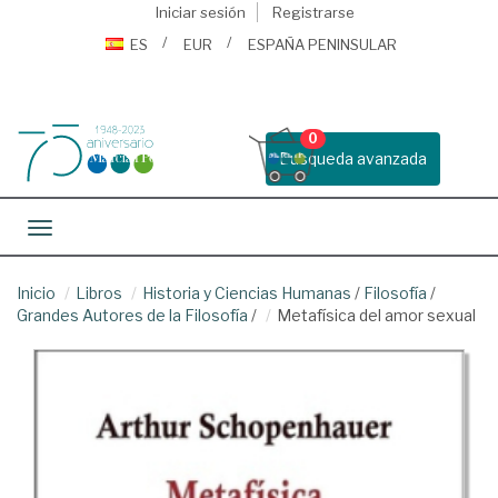
Iniciar sesión
Registrarse
ES
EUR
ESPAÑA PENINSULAR
0
Busqueda avanzada
Toggle navigation
Inicio
Libros
Historia y Ciencias Humanas
/
Filosofía
/
Grandes Autores de la Filosofía
/
Metafísica del amor sexual