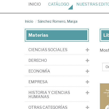
(CURRENT)
INICIO
CATÁLOGO
NUESTRAS
EDIT
Inicio
Sánchez Romero, Marga
Materias
Li
Lib
de
CIENCIAS SOCIALES
Mos
Sá
Ro
DERECHO
Ma
ECONOMÍA
EMPRESA
HISTORIA Y CIENCIAS
HUMANAS
OTRAS CATEGORÍAS