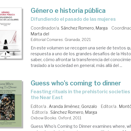
Género e historia pública
difundiendo el pasado de las mujeres
Coordinador/a.
Sánchez Romero, Marga
Coordinad
Marta del
Editorial Comares. Granada, 2021
En este volumen se recogen una serie de textos qu
respuesta a uno de los grandes desafíos de la Histor
saber, cómo afrontar la transferencia del conocimie
traslado a la sociedad en general, más allá del ...
Guess who's coming to dinner
feasting rituals in the prehistoric societies of Europe and
the Near East
Editor/a .
Aranda Jiménez, Gonzalo
Editor/a .
Montó
Editor/a .
Sánchez Romero, Marga
Oxbow Books. Oxford, 2011
Guess Who's Coming to Dinner examines where, w