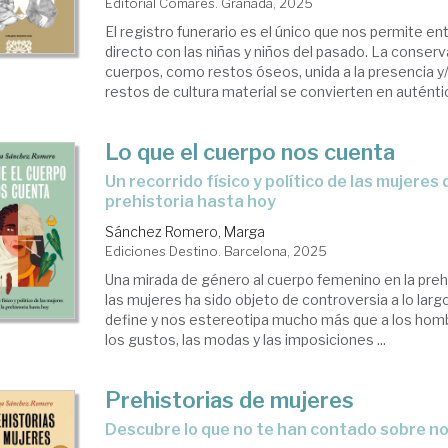
Editorial Comares. Granada, 2025
El registro funerario es el único que nos permite en
directo con las niñas y niños del pasado. La conser
cuerpos, como restos óseos, unida a la presencia y
restos de cultura material se convierten en auténtic
Lo que el cuerpo nos cuenta
Un recorrido físico y político de las mujeres desde la
prehistoria hasta hoy
Sánchez Romero, Marga
Ediciones Destino. Barcelona, 2025
Una mirada de género al cuerpo femenino en la preh
las mujeres ha sido objeto de controversia a lo largo
define y nos estereotipa mucho más que a los hom
los gustos, las modas y las imposiciones ...
Prehistorias de mujeres
Descubre lo que no te han contado sobre n