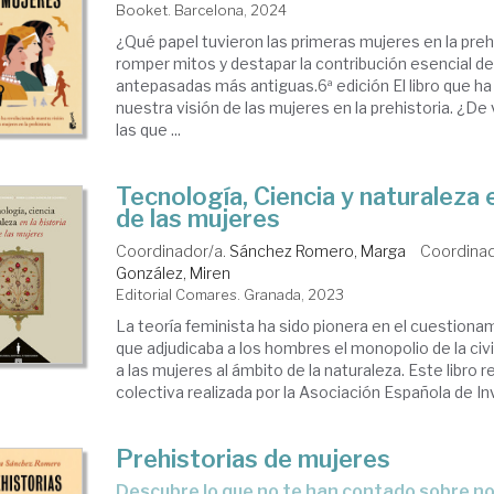
Booket. Barcelona, 2024
¿Qué papel tuvieron las primeras mujeres en la preh
romper mitos y destapar la contribución esencial d
antepasadas más antiguas.6ª edición El libro que h
nuestra visión de las mujeres en la prehistoria. ¿De
las que ...
Tecnología, Ciencia y naturaleza e
de las mujeres
Coordinador/a.
Sánchez Romero, Marga
Coordinad
González, Miren
Editorial Comares. Granada, 2023
La teoría feminista ha sido pionera en el cuestionam
que adjudicaba a los hombres el monopolio de la civi
a las mujeres al ámbito de la naturaleza. Este libro r
colectiva realizada por la Asociación Española de Inv
Prehistorias de mujeres
descubre lo que no te han contado sobre n