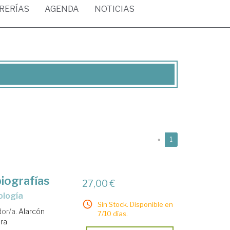
BRERÍAS
AGENDA
NOTICIAS
(current)
«
1
iografías
27,00 €
ología
Sin Stock. Disponible en
or/a.
Alarcón
7/10 días.
ora