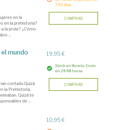
7/10 días.
ujeres en la
COMPRAR
s en la prehistoria?
o a la prole? ¿Cómo
jos ...
 el mundo
19,95 €
Stock en librería. Envío
en 24/48 horas
 han contado.Quizá
COMPRAR
 la Prehistoria,
eleaban. Quizá te
ponsables de ...
10,95 €