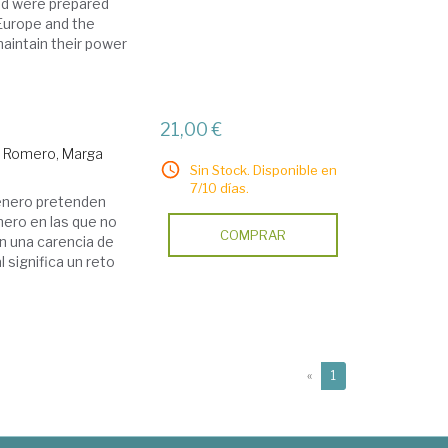
od were prepared
 Europe and the
maintain their power
21,00 €
 Romero, Marga
Sin Stock. Disponible en
7/10 días.
Género pretenden
énero en las que no
COMPRAR
 una carencia de
 significa un reto
(current)
«
1