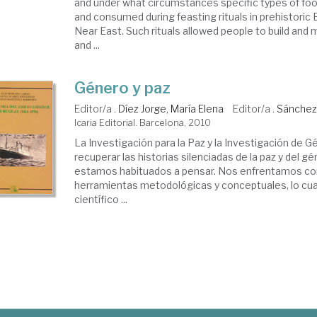
and under what circumstances specific types of fo
and consumed during feasting rituals in prehistoric
Near East. Such rituals allowed people to build and 
and ...
Género y paz
Editor/a .
Díez Jorge, María Elena
Editor/a .
Sánchez
Icaria Editorial. Barcelona, 2010
La Investigación para la Paz y la Investigación de 
recuperar las historias silenciadas de la paz y del g
estamos habituados a pensar. Nos enfrentamos con
herramientas metodológicas y conceptuales, lo cual
científico ...