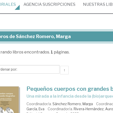
ORIALES
AGENCIA
SUSCRIPCIONES
NUESTRAS
LI
bros de Sánchez Romero, Marga
ros
trando
libros encontrados.
1
páginas.
nchez
mero,
rga
↑
Pequeños cuerpos con grandes b
Una mirada a la infancia desde la (bio)arque
Coordinador/a.
Sánchez Romero, Marga
Coordinad
García, Eva
Coordinador/a.
Rivera-Hernández, Aur