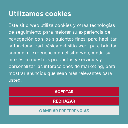
Utilizamos cookies
Este sitio web utiliza cookies y otras tecnologías
de seguimiento para mejorar su experiencia de
navegación con los siguientes fines:
para habilitar
la funcionalidad básica del sitio web
,
para brindar
una mejor experiencia en el sitio web
,
medir su
interés en nuestros productos y servicios y
personalizar las interacciones de marketing
,
para
mostrar anuncios que sean más relevantes para
usted
.
ACEPTAR
RECHAZAR
CAMBIAR PREFERENCIAS