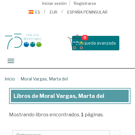
Iniciar sesión
Registrarse
ES
EUR
ESPAÑA PENINSULAR
0
Busqueda avanzada
Toggle navigation
Inicio
Moral Vargas, Marta del
Libros de Moral Vargas, Marta del
Libros
de
Mostrando
libros encontrados.
1
páginas.
Moral
Vargas,