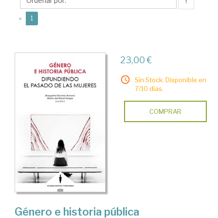
Marta
↑
del
(current)
«
1
23,00 €
Sin Stock. Disponible en
7/10 días.
COMPRAR
Género e historia pública